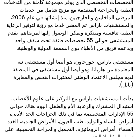
التخصصات التخصصي الذي يوفر مجموعة كاملة من التدخلات
الطبية والجراحية المتقدمة مع مزيج شامل من خدمات
المرضى الداخليين والخارجيين. منذ إنشائها في عام 2006،
والمستشفيات باراس تم المضي قدما مع رؤية لتوفير الرعاية
الطبية تنافسية ومبتكرة ويمكن الوصول إليها لمرضاهم. يقدم
المستشفى حوالي 55 تخصصات فائقة تحت سقف واحد
ويدعمه فريق من الأطباء ذوي السمعة الدولية والوطنية.
مستشفى باراس، جورجاون، هو أيضا أول مستشفى نبه
المعتمدة من هاريانا. وهو أيضا أول مستشفى في المنطقة
لديه مجلس الاعتماد الوطني لمختبرات الفحص والمعايرة
(نابل).
بدأت المستشفيات باراس مع التركيز على علوم الأعصاب،
استبدال المشترك والرعاية الأم والطفل. اليوم هناك حوالي
55 الإدارات المتخصصة بما في ذلك الجراحات الحد الأدنى،
أمراض النساء والتوليد، طب العيون، الأمراض الجلدية، الغدد
الصماء، أمراض الروماتيزم، التجميل والجراحة التجميلية، على
سبيل المثال لا الحصر.