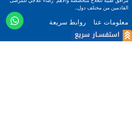
مرافق طبية للعلاج متخصصة والاهم رضاء علاجي للمرضى
القادمين من مختلف دول...
معلومات عنا
روابط سريعة
عن الشركة
أخبار
فريقنا
المدونة
لماذا نحن
كلام المرضى
المرضى الاجانب
كلام الاطباء
لماذا الهند
اتصل بنا
الشروط والأحكام
مركز تقييم الكلفة
السياسة
تسجيل الدخول
أسئلة متكررة
© 2026 كيور انديا. كل الحقوق محفوظة | 206 ، يونيتك
أركاديا ،قطاع 49 ، غوروغرام ، هاريانا ، الهند