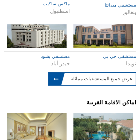
ماكس ساكيت
مستشفي ميدانتا
اسطنبول
بنغالور
مستشفى جي بي
مستشفي يشودا
نويدا
حيدر أباد
عرض جميع المستشفيات مماثلة
اماكن الاقامة القريبة