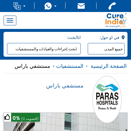
Toggle
navigation
:في او حول
:اناابحث
الصفحة الرئيسية
المستشفيات
مستشفي باراس
مستشفي باراس
0%
(0 التصويت)