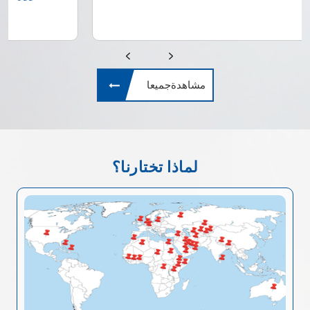
مشاهدةجميعا
لماذا تختارنا؟