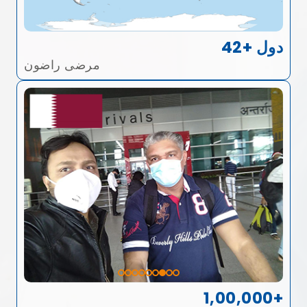
42+ دول
مرضى راضون
1,00,000+