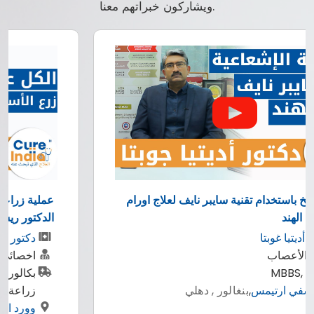
ويشاركون خبراتهم معنا.
عملية زراعة الاسنان بتركيبها الكامل في 4 في الهند
الدكتور ريشي رانا
دكتور ريشي رنا
اخصائي زراعة الاسنان وتركيبات الاسنان
بكالوريوس طب الاسنان | ماجستير في طب
زراعة الأسنان
وورد اوف دينتيستري
,
كوشي , هاريانا