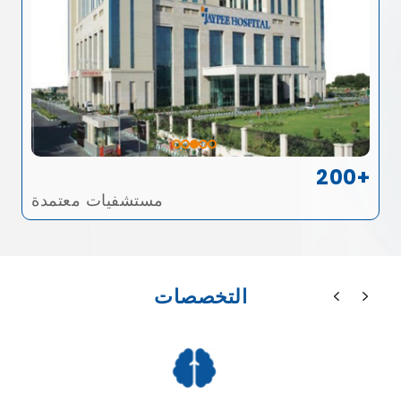
200+
مستشفيات معتمدة
التخصصات
طب الاذن والحنجرة والانف