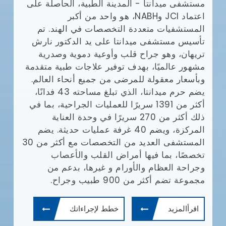
مستشفى ميدانتا - المدينة الطبية، الحاصلة على
مع
اعتماد JCI وNABH، هو واحد من أكبر
المستشفيات متعددة التخصصات في الهند. تم
وا
تأسيس مستشفى ميدانتا على يد الدكتور نارش
تريهان، وهو جراح قلب وأوعية دموية وصدرية
مشهور عالميًا، بهدف توفير علاجات طبية متقدمة
يش
وبأسعار معقولة للمرضى من جميع أنحاء العالم.
يضم حرم ميدانتا، الذي تبلغ مساحته 43 فدانًا،
أف
أكثر من 1391 سريرًا للعمليات الجراحية، بما في
بإ
(JCI)
ذلك أكثر من 270 سريرًا في وحدة العناية
في
المركزة، ويضم 40 غرفة عمليات حديثة. يضم
ال
المستشفى العديد من التخصصات مع أكثر من 30
ال
تخصصًا، بما فيها أمراض القلب والأعصاب
طب
وجراحة العظام والأورام و غيرها، بدعم من
ال
مجموعة تضم أكثر من 900 طبيب وجراح.
ال
وم
اقرأالمزيد
خطط لإجراءاتك