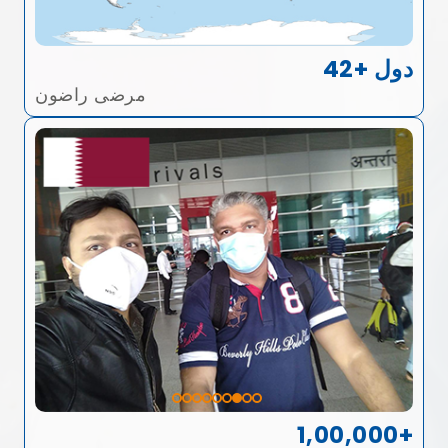
42+ دول
مرضى راضون
1,00,000+