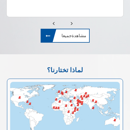
مشاهدةجميعا
لماذا تختارنا؟