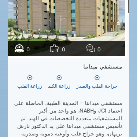
مع
وا
يش
0
0
0
أف
بإ
مستشفي ميدانتا
(JCI)
في
ال
جراحة القلب والصدر
زراعة الكبد
زراعة القلب
ال
طب
ال
مستشفى ميدانتا - المدينة الطبية، الحاصلة على
ال
اعتماد JCI وNABH، هو واحد من أكبر
وم
المستشفيات متعددة التخصصات في الهند. تم
تأسيس مستشفى ميدانتا على يد الدكتور نارش
تريهان، وهو جراح قلب وأوعية دموية وصدرية