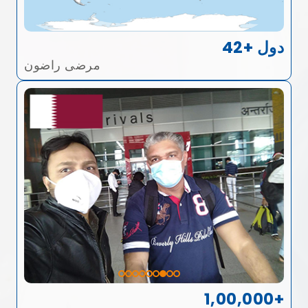
42+ دول
مرضى راضون
1,00,000+