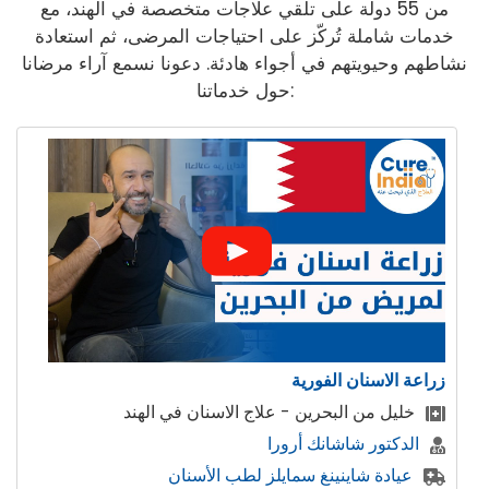
من 55 دولة على تلقي علاجات متخصصة في الهند، مع
خدمات شاملة تُركّز على احتياجات المرضى، ثم استعادة
نشاطهم وحيويتهم في أجواء هادئة. دعونا نسمع آراء مرضانا
حول خدماتنا:
ابتسامة هوليوود ، تصميم الابتسامة
 الهند
المريض من البحرين تحصل على ابتسامة
وورد اوف دينتيستري