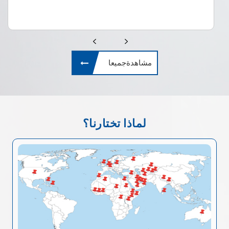
مشاهدةجميعا
لماذا تختارنا؟