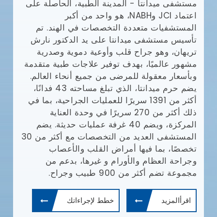
مستشفى ميدانتا - المدينة الطبية، الحاصلة على
مع
اعتماد JCI وNABH، هو واحد من أكبر
المستشفيات متعددة التخصصات في الهند. تم
وا
تأسيس مستشفى ميدانتا على يد الدكتور نارش
تريهان، وهو جراح قلب وأوعية دموية وصدرية
مشهور عالميًا، بهدف توفير علاجات طبية متقدمة
يش
وبأسعار معقولة للمرضى من جميع أنحاء العالم.
يضم حرم ميدانتا، الذي تبلغ مساحته 43 فدانًا،
أف
أكثر من 1391 سريرًا للعمليات الجراحية، بما في
بإ
(JCI)
ذلك أكثر من 270 سريرًا في وحدة العناية
في
المركزة، ويضم 40 غرفة عمليات حديثة. يضم
ال
المستشفى العديد من التخصصات مع أكثر من 30
ال
تخصصًا، بما فيها أمراض القلب والأعصاب
طب
وجراحة العظام والأورام و غيرها، بدعم من
ال
مجموعة تضم أكثر من 900 طبيب وجراح.
ال
وم
اقرأالمزيد
خطط لإجراءاتك