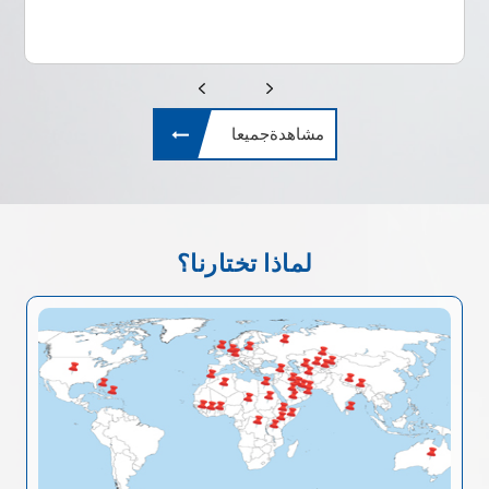
مشاهدةجميعا
لماذا تختارنا؟