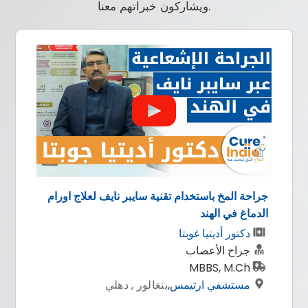
ويشاركون خبراتهم معنا.
عملية زراعة الاسنان بتركيبها الكامل في 4 في الهند
الدكتور ريشي رانا
دكتور ريشي رنا
اخصائي زراعة الاسنان وتركيبات الاسنان
بكالوريوس طب الاسنان | ماجستير في طب
زراعة الأسنان
وورد اوف دينتيستري
,
كوشي , هاريانا