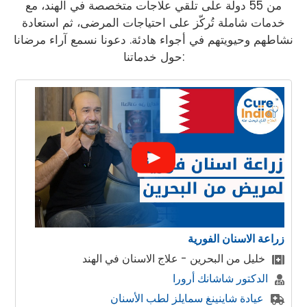
من 55 دولة على تلقي علاجات متخصصة في الهند، مع
خدمات شاملة تُركّز على احتياجات المرضى، ثم استعادة
نشاطهم وحيويتهم في أجواء هادئة. دعونا نسمع آراء مرضانا
حول خدماتنا:
ابتسامة هوليوود ، تصميم الابتسامة
المريض من البحرين تحصل على ابتسامة هوليود
وورد اوف دينتيستري