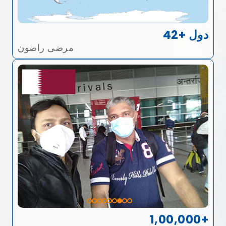
42+ دول
مرضى راضون
1,00,000+