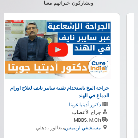
ويشاركون خبراتهم معنا.
جراحة المخ باستخدام تقنية سايبر نايف لعلاج اورام
الدماغ في الهند
دكتور أديتيا غوبتا
جراح الأعصاب
MBBS, M.Ch
مستشفي ارتيمس
,
بنغالور , دهلي