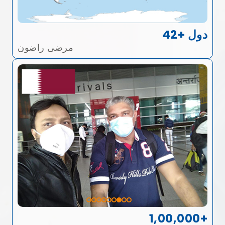
42+ دول
مرضى راضون
1,00,000+