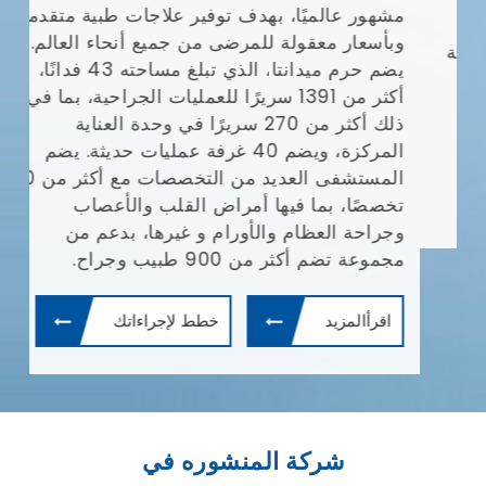
مشهور عالميًا، بهدف توفير علاجات طبية متقدمة
وبأسعار معقولة للمرضى من جميع أنحاء العالم.
يضم حرم ميدانتا، الذي تبلغ مساحته 43 فدانًا،
أكثر من 1391 سريرًا للعمليات الجراحية، بما في
ذلك أكثر من 270 سريرًا في وحدة العناية
المركزة، ويضم 40 غرفة عمليات حديثة. يضم
المستشفى العديد من التخصصات مع أكثر من 30
تخصصًا، بما فيها أمراض القلب والأعصاب
وجراحة العظام والأورام و غيرها، بدعم من
مجموعة تضم أكثر من 900 طبيب وجراح.
اقرأالمزيد
خطط لإجراءاتك
شركة المنشوره في