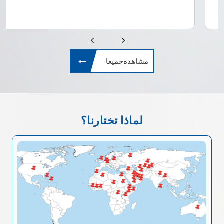
مشاهدةجميعا
لماذا تختارنا؟