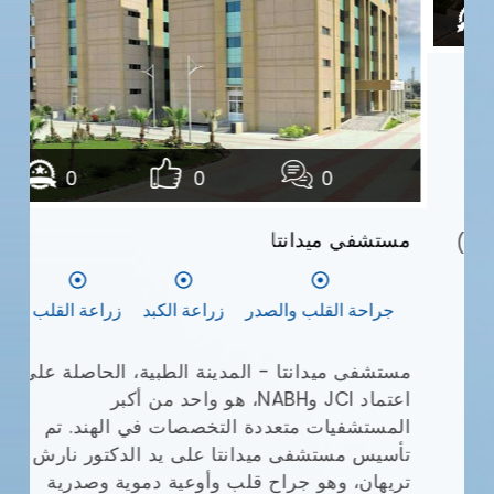
مع
وا
يش
0
0
0
أف
بإ
مستشفي ميدانتا
(JCI)
في
ال
جراحة القلب والصدر
زراعة الكبد
زراعة القلب
ال
طب
ال
مستشفى ميدانتا - المدينة الطبية، الحاصلة على
ال
اعتماد JCI وNABH، هو واحد من أكبر
وم
المستشفيات متعددة التخصصات في الهند. تم
تأسيس مستشفى ميدانتا على يد الدكتور نارش
تريهان، وهو جراح قلب وأوعية دموية وصدرية