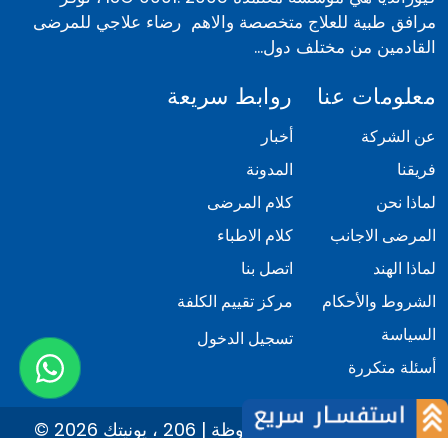
مرافق طبية للعلاج متخصصة والاهم رضاء علاجي للمرضى
القادمين من مختلف دول...
معلومات عنا
روابط سريعة
عن الشركة
أخبار
فريقنا
المدونة
لماذا نحن
كلام المرضى
المرضى الاجانب
كلام الاطباء
لماذا الهند
اتصل بنا
الشروط والأحكام
مركز تقييم الكلفة
السياسة
تسجيل الدخول
أسئلة متكررة
© 2026 كيور انديا. كل الحقوق محفوظة | 206 ، يونيتك