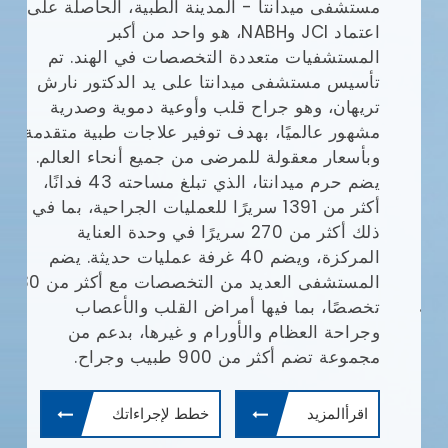
مستشفى ميدانتا - المدينة الطبية، الحاصلة على
مع
(JCI)
اعتماد JCI وNABH، هو واحد من أكبر
المستشفيات متعددة التخصصات في الهند. تم
وا
تأسيس مستشفى ميدانتا على يد الدكتور نارش
تريهان، وهو جراح قلب وأوعية دموية وصدرية
مشهور عالميًا، بهدف توفير علاجات طبية متقدمة
يش
وبأسعار معقولة للمرضى من جميع أنحاء العالم.
يضم حرم ميدانتا، الذي تبلغ مساحته 43 فدانًا،
أف
أكثر من 1391 سريرًا للعمليات الجراحية، بما في
بإ
ذلك أكثر من 270 سريرًا في وحدة العناية
في
المركزة، ويضم 40 غرفة عمليات حديثة. يضم
ال
المستشفى العديد من التخصصات مع أكثر من 30
ال
تخصصًا، بما فيها أمراض القلب والأعصاب
طب
وجراحة العظام والأورام و غيرها، بدعم من
ال
مجموعة تضم أكثر من 900 طبيب وجراح.
ال
وم
اقرأالمزيد
خطط لإجراءاتك