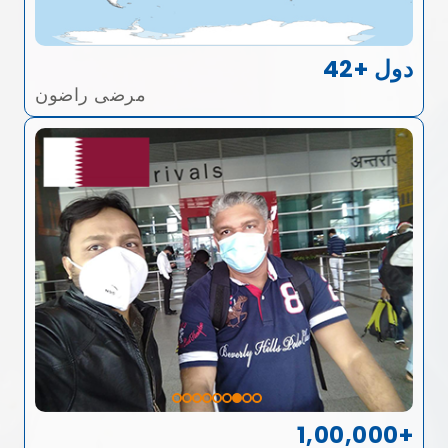
42+ دول
مرضى راضون
1,00,000+