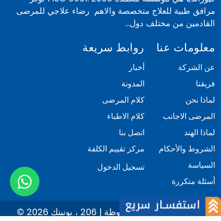
مرافق طبية للعلاج متخصصة والاهم رضاء علاجي للمرضى
القادمين من مختلف دول...
معلومات عنا
روابط سريعة
عن الشركة
أخبار
فريقنا
المدونة
لماذا نحن
كلام المرضى
المرضى الاجانب
كلام الاطباء
لماذا الهند
اتصل بنا
الشروط والأحكام
مركز تقييم الكلفة
السياسة
تسجيل الدخول
أسئلة متكررة
© 2026 كيور انديا. كل الحقوق محفوظة | 206 ، يونيتك