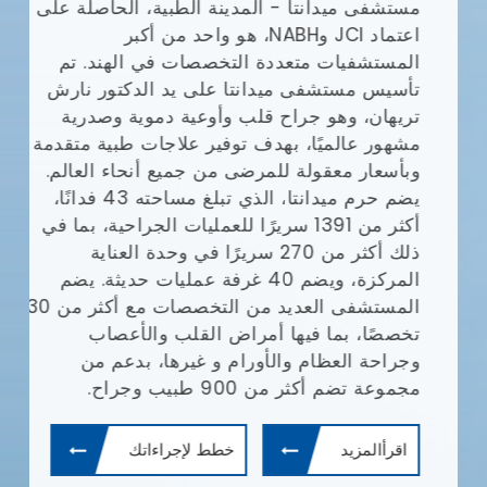
مستشفى ميدانتا - المدينة الطبية، الحاصلة على
مع
(JCI)
اعتماد JCI وNABH، هو واحد من أكبر
المستشفيات متعددة التخصصات في الهند. تم
وا
تأسيس مستشفى ميدانتا على يد الدكتور نارش
تريهان، وهو جراح قلب وأوعية دموية وصدرية
مشهور عالميًا، بهدف توفير علاجات طبية متقدمة
يش
وبأسعار معقولة للمرضى من جميع أنحاء العالم.
يضم حرم ميدانتا، الذي تبلغ مساحته 43 فدانًا،
أف
أكثر من 1391 سريرًا للعمليات الجراحية، بما في
بإ
ذلك أكثر من 270 سريرًا في وحدة العناية
في
المركزة، ويضم 40 غرفة عمليات حديثة. يضم
ال
المستشفى العديد من التخصصات مع أكثر من 30
ال
تخصصًا، بما فيها أمراض القلب والأعصاب
طب
وجراحة العظام والأورام و غيرها، بدعم من
ال
مجموعة تضم أكثر من 900 طبيب وجراح.
ال
وم
اقرأالمزيد
خطط لإجراءاتك