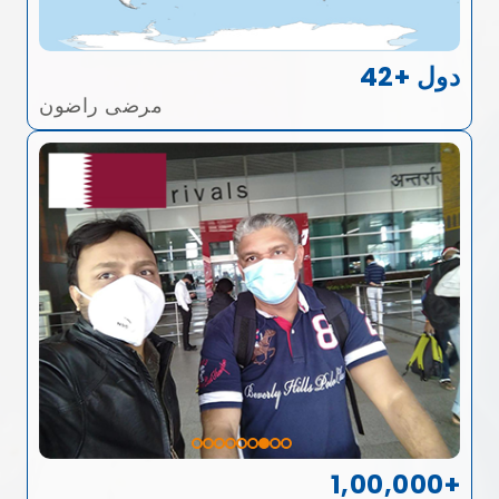
42+ دول
مرضى راضون
1,00,000+