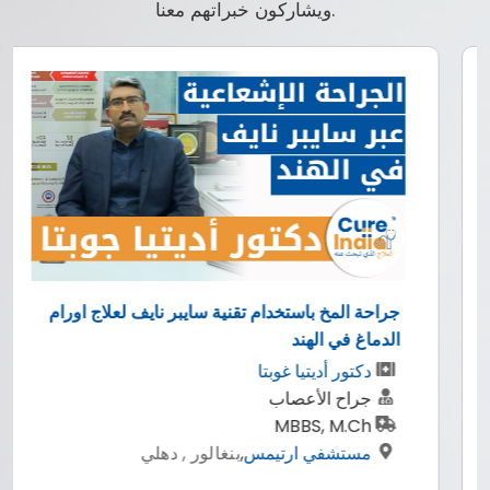
ويشاركون خبراتهم معنا.
حة المخ باستخدام تقنية سايبر نايف لعلاج اورام
ماغ في الهند
الدكتور
دكتور أديتيا غوبتا
دكت
جراح الأعصاب
اخص
MBBS, M.Ch
بكا
مستشفي ارتيمس
,
بنغالور , دهلي
زرا
وور