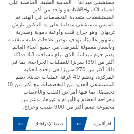
مستشفى ميدانتا - المدينة الطبية، الحاصلة على
مع
(JCI)
اعتماد JCI وNABH، هو واحد من أكبر
المستشفيات متعددة التخصصات في الهند. تم
وا
تأسيس مستشفى ميدانتا على يد الدكتور نارش
تريهان، وهو جراح قلب وأوعية دموية وصدرية
مشهور عالميًا، بهدف توفير علاجات طبية متقدمة
يش
وبأسعار معقولة للمرضى من جميع أنحاء العالم.
يضم حرم ميدانتا، الذي تبلغ مساحته 43 فدانًا،
أف
أكثر من 1391 سريرًا للعمليات الجراحية، بما في
بإ
ذلك أكثر من 270 سريرًا في وحدة العناية
في
المركزة، ويضم 40 غرفة عمليات حديثة. يضم
ال
المستشفى العديد من التخصصات مع أكثر من 30
ال
تخصصًا، بما فيها أمراض القلب والأعصاب
طب
وجراحة العظام والأورام و غيرها، بدعم من
ال
مجموعة تضم أكثر من 900 طبيب وجراح.
ال
وم
اقرأالمزيد
خطط لإجراءاتك