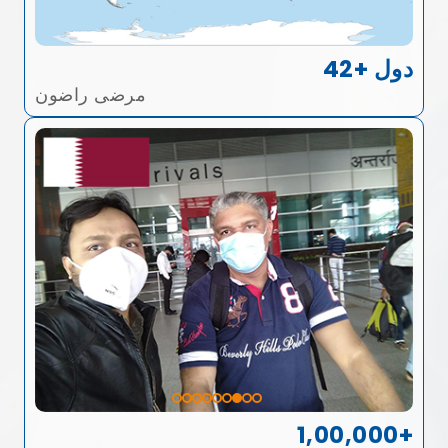
42+ دول
مرضى راضون
1,00,000+