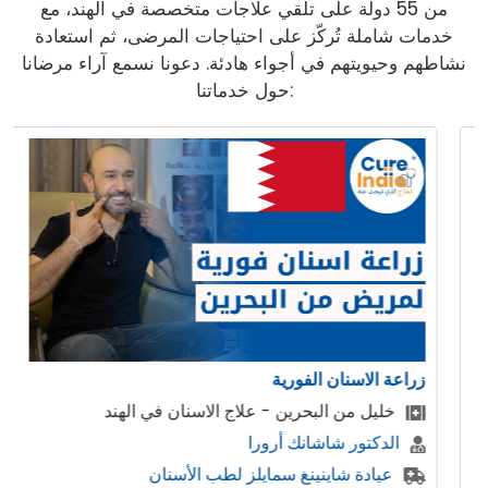
من 55 دولة على تلقي علاجات متخصصة في الهند، مع
خدمات شاملة تُركّز على احتياجات المرضى، ثم استعادة
نشاطهم وحيويتهم في أجواء هادئة. دعونا نسمع آراء مرضانا
حول خدماتنا:
ن الفورية
ابتسامة هوليوود 
البحرين - علاج الاسنان في الهند
المريض من 
شاشانك أرورا
وورد اوف د
اينينغ سمايلز لطب الأسنان