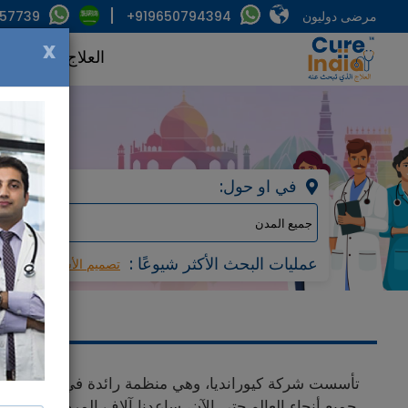
مرضى دوليون
+919650794394
857739
x
العلاج
الأطبا
:في او حول
: عمليات البحث الأكثر شيوعًا
تصميم الأسنان والابتسا
تأسست شركة كيورانديا، وهي منظمة رائدة في مجال السفر