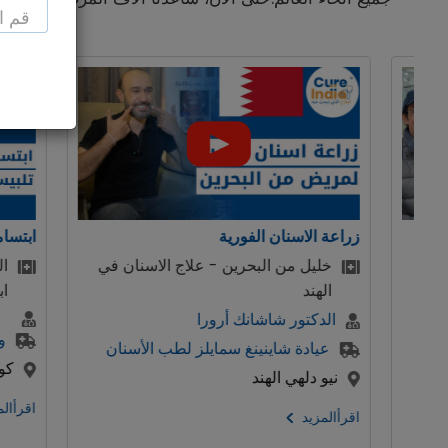
ابتسامة هوليوود ، تصميم الابتسامة
علاج الاسنان في
المريض من البحرين تحصل على
ابتسامة هوليود
ا
وورد اوف دينتيستري
لز لطب الأسنان
كوشي , هاريانا , الهند
اقرأالمزيد