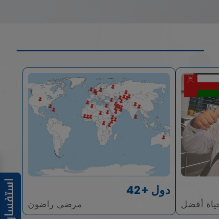
42+ دول
ياة أفضل
مرضى راضون