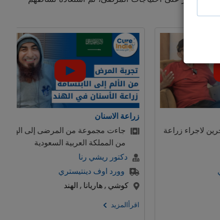
ان
زراعة الكبد
موعة من المرضى إلى الهند
طفلة صغيرة جائت من سوري
لكة العربية السعودية
الكبد في الهند
شي رنا
دكتور جيريراج بورا
ف دينتيستري
مستشفي ارتيمس
ريانا , الهند
بنغالور , دهلي , الهند
اقرأالمزيد