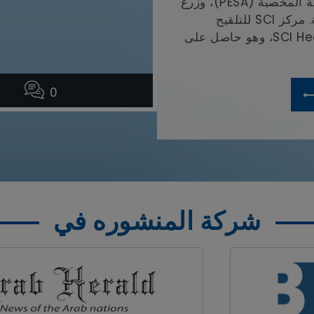
الصناعي داخل الرحم (IVM)، وزرع البويضة المخصبة (PESA)، وزرع
البويضة المخصبة (TeSA)، وخزعة الخصية. مركز SCI للتلقيح
الصناعي هو وحدة تابعة لشركة SCI Healthcare، وهو حاصل على
0
شركة المنشوره في