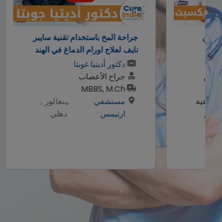
راحة المخ باستخدام تقنية سايبر
عملية زراعة الاسنان
ايف لعلاج اورام الدماغ في الهند
الكامل في 4
ريشي رانا
دكتور أديتيا غوبتا
جراح الأعصاب
دكتور ريشي رنا
MBBS, M.Ch
اخصائي زراعة ا
مستشفي
,
بنغالور ,
وتركيبات الاسنا
ارتيمس
دهلي
بكالوريوس طب ا
ماجستير في ط
الأسنان
وورد اوف
دينتيستري