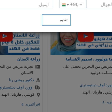
وحيويتهم في أجواء هادئة. دعونا نسمع آراء مرضانا حول خدماتنا:
زراعة الاسنان
زراعة الاسن
تجربة مريض من البحرين لاجراء زراعة
جاءت مج
الاسنان
من المم
دكتور ريشي رنا
دكتور ري
وورد اوف دينتيستري
وورد او
كوشي , هاريانا , الهند
كوشي , ها
اقرأالمزيد
اقرأالمزيد