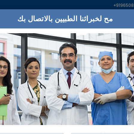
+919650
ء
المستشفيات
خدمات
خطط لرحلتك الطبية إلى الهند
موثوقون، شفافون، موثوقون
:اناابحث
مة
مركز سيفاناندا يوغا فيدانتا
نيو دلهي
مرضى راضون حول العالم
 الطبي، على فلسفة تضع المريض في المقام الأول، وتلتزم بتوف
جميع أنحاء العالم.حتى الآن، ساعدنا آلاف المرضى من أكثر من 55 دولة على تلقي علاجا