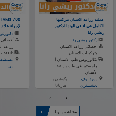
 بتركيبها
AMS 700 الدعامة الهيدروليكية
 في الهند الدكتور
لإجراء علاج الضعف الجنسي
دكتورغوتام بانجا
أخصائي المسالك البولية، جراح
لاسنان
زراعة القضيب
ن
MBBS, MS, M.Ch.
لاسنان |
مستشفي ايس سي
,
كوشي ,
ب زراعة
ايي
دهلي
,
كوشي ,
هاريانا
مشاهدةجميعا