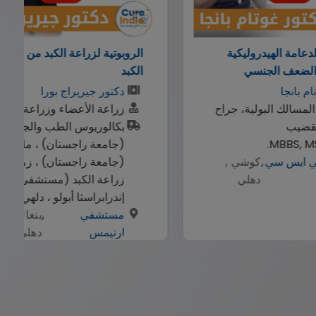
الروبوتية لزراعة الكبد من متبرع
المتخصص
الكبد
العيون و
دكتور جيريراج بورا
طبيب
زراعة الأعضاء وزراعة الكبد
منج
بكالوريوس الطب والجراحة
متخ
(جامعة راجستان) ، ماجستير
بكا
(جامعة راجستان) ، زمالة في
ماج
زراعة الكبد (مستشفى
مست
إندرابراسثا أبولو ، دلهي)
للعي
مستشفي
,
بنغالور ,
ارتيمس
دهلي