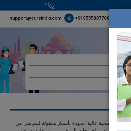
support@cureindia.com
+91 9555887700
ير رعاية صحية عالية الجودة بأسعار معقولة للمرضى من
ت متخصصة في الهند، مع خدمات شاملة تُركّز على احتياجات المرضى، ثم استعادة نشاطهم