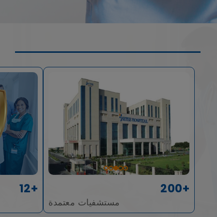
12+
200+
مستشفيات معتمدة