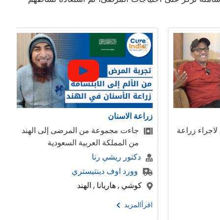
زراعة الكبد
عة من المرضى إلى الهند
طفلة صغيرة جائت من سوريا 
 العربية السعودية
الكبد في الهند
 رنا
دكتور جيريراج بورا
دينتيستري
مستشفي ارتيمس
ا , الهند
بنغالور , دهلي , الهند
اقرأالمزيد