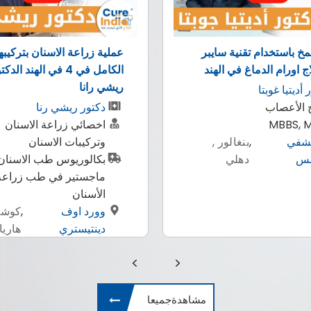
عة الاسنان بتركيبها
AMS 700 الدعامة الهيدرو
الكامل في 4 في الهند الدكتور
لإجراء علاج الضعف الجنسي
ا
دكتورغوتام بانجا
ر ريشي رنا
أخصائي المسالك البولية
ئي زراعة الاسنان
زراعة القضيب
بات الاسنان
MBBS, MS, M.Ch.
وريوس طب الاسنان |
مستشفي ايس سي
,
كوش
تير في طب زراعة
ايي
دهل
ان
 اوف
,
كوشي ,
يستري
هاريانا
مشاهدةجميعا