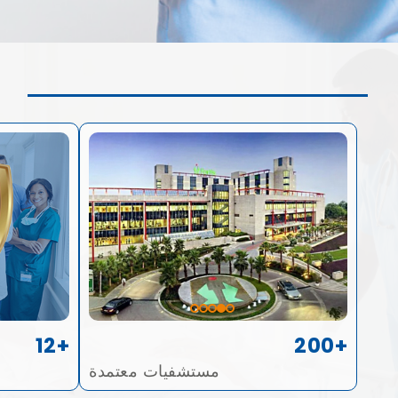
12+
200+
مستشفيات معتمدة