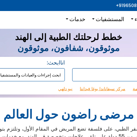
+919650
ء
المستشفيات
خدمات
خطط لرحلتك الطبية إلى الهند
موثوقون، شفافون، موثوقون
:اناابحث
مة
مركز سيفاناندا يوغا فيدانتا
نيو دلهي
مرضى راضون حول العالم
 الطبي، على فلسفة تضع المريض في المقام الأول، وتلتزم بتوف
جميع أنحاء العالم.حتى الآن، ساعدنا آلاف المرضى من أكثر من 55 دولة على تلقي علاجا