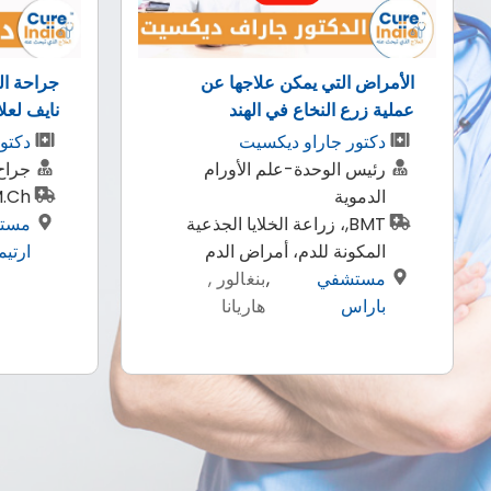
جراحة المخ باستخدام تقنية سايبر
عملية زرا
نايف لعلاج اورام الدماغ في الهند
ريشي ران
دكتور أديتيا غوبتا
جراح الأعصاب
دكتو
MBBS, M.Ch
اخصا
مستشفي
,
بنغالور ,
وتركي
ارتيمس
دهلي
بكال
ماجس
الأسن
وورد
دينت