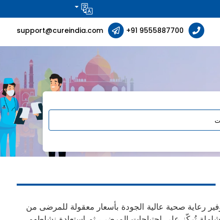
support@cureindia.com
+91 9555887700
ير رعاية صحية عالية الجودة بأسعار معقولة للمرضى من
ت متخصصة في الهند، مع خدمات شاملة تُركّز على احتياجات المرضى، ثم استعادة نشاطهم