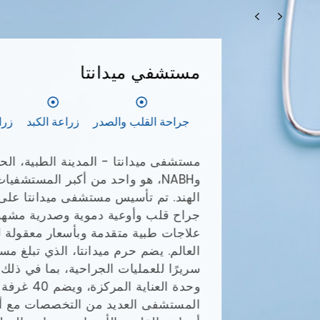
مستشفي ميدانتا
جراحة القلب والصدر
زراعة الكبد
زراعة ا
وNABH، هو واحد من أكبر المستشفيات
الهند. تم تأسيس مستشفى ميدانتا على يد ا
جراح قلب وأوعية دموية وصدرية مشهور عال
علاجات طبية متقدمة وبأسعار معقولة للم
وحدة العناية المركزة