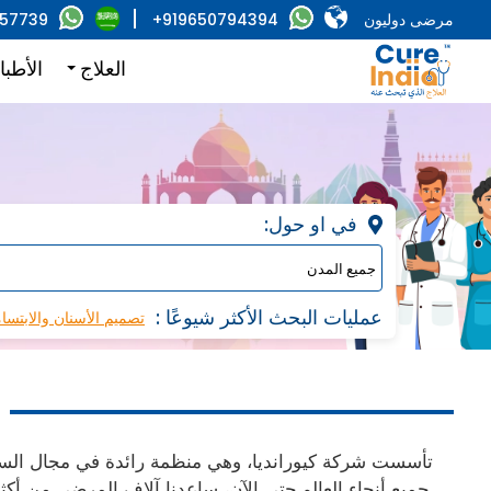
مرضى دوليون
+919650794394
857739
العلاج
الأطبا
:في او حول
: عمليات البحث الأكثر شيوعًا
تصميم الأسنان والابتسا
تأسست شركة كيورانديا، وهي منظمة رائدة في مجال السفر