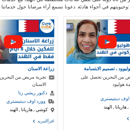
وحيويتهم في أجواء هادئة. دعونا نسمع آراء مرضانا حول خدماتنا:
زراعة الاسنان
زراعة الاسنان
تجربة مريض من البحرين لاجراء زراعة
جاءت مجمو
الاسنان
من المملكة
دكتور ريشي رنا
دكتور ريشي
وورد اوف دينتيستري
وورد اوف 
كوشي , هاريانا , الهند
كوشي , هاريان
اقرأالمزيد
اقرأالمزيد