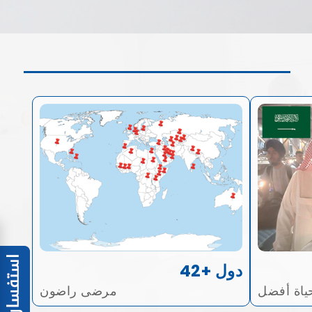
42+ دول
ياة أفضل
مرضى راضون