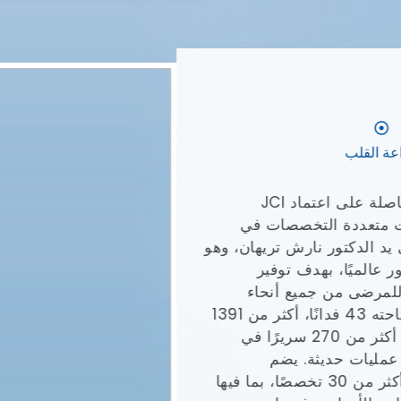
لقلب
مستشفى ميدانتا - المدينة الطبية، الحاصلة على اعتماد JCI
 متعددة التخصصات في
لدكتور نارش تريهان، وهو
ميًا، بهدف توفير
رضى من جميع أنحاء
العالم. يضم حرم ميدانتا، الذي تبلغ مساحته 43 فدانًا، أكثر من 1391
سريرًا للعمليات الجراحية، بما في ذلك أكثر من 270 سريرًا في
، ويضم 40 غرفة عمليات حديثة. يضم
المستشفى العديد من التخصصات مع أكثر من 30 تخصصًا، بما فيها