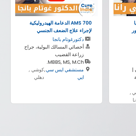
ليكية
الروبوتية لزراعة الكبد من متبرع
الكبد
دكتور جيريراج بورا
، جراح
زراعة الأعضاء وزراعة الكبد
بكالوريوس الطب والجراحة
(جامعة راجستان) ، ماجستير
ي ,
(جامعة راجستان) ، زمالة في
ي
زراعة الكبد (مستشفى
إندرابراسثا أبولو ، دلهي)
مستشفي
,
بنغالور ,
ارتيمس
دهلي