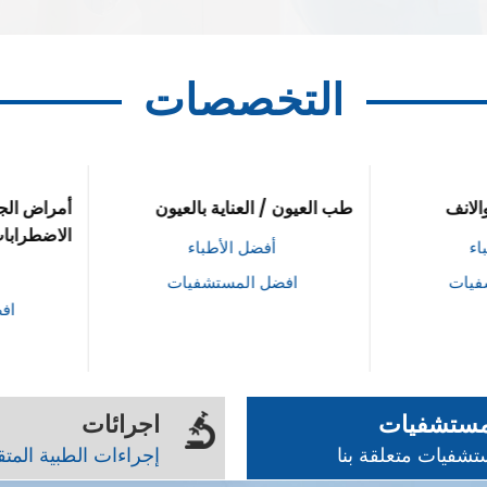
التخصصات
لانف
طب العيون / العناية بالعيون
أمراض الج
الاضطرابات
ء
أفضل الأطباء
فيات
افضل المستشفيات
افض
مستشفيات
اجرائات
شفيات متعلقة بنا
إجراءات الطبية المت