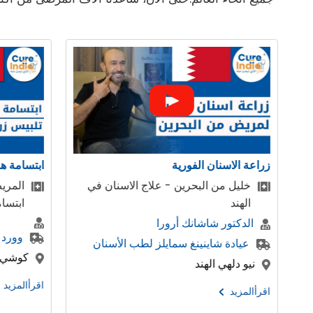
ابتسامة هوليوود ، تصميم الابتسامة
ج الاسنان في
المريض من البحرين تحصل على
ابتسامة هوليود
وورد اوف دينتيستري
لطب الأسنان
كوشي , هاريانا , الهند
اقرأالمزيد