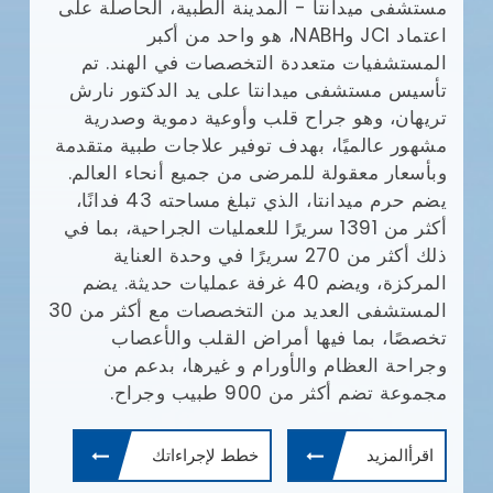
مع
وا
يش
0
0
0
أف
بإ
مستشفي ميدانتا
(JCI)
في
ال
جراحة القلب والصدر
زراعة الكبد
زراعة القلب
ال
طب
ال
مستشفى ميدانتا - المدينة الطبية، الحاصلة على
ال
اعتماد JCI وNABH، هو واحد من أكبر
وم
المستشفيات متعددة التخصصات في الهند. تم
تأسيس مستشفى ميدانتا على يد الدكتور نارش
تريهان، وهو جراح قلب وأوعية دموية وصدرية