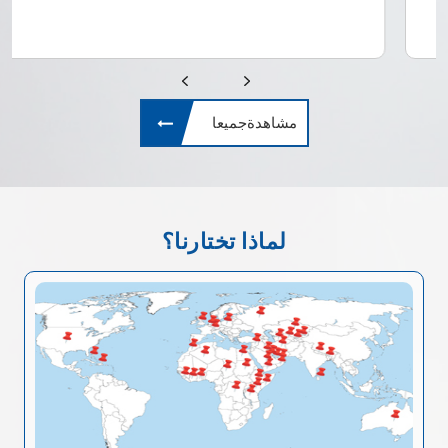
مشاهدةجميعا
لماذا تختارنا؟