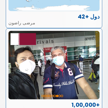
42+ دول
مرضى راضون
1,00,000+