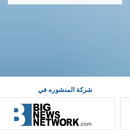
مشهور عالميًا، بهدف توفير علاجات طبية متقدمة
وبأسعار معقولة للمرضى من جميع أنحاء العالم.
يضم حرم ميدانتا، الذي تبلغ مساحته 43 فدانًا،
أكثر من 1391 سريرًا للعمليات الجراحية، بما في
ذلك أكثر من 270 سريرًا في وحدة العناية
المركزة، ويضم 40 غرفة عمليات حديثة. يضم
المستشفى العديد من التخصصات مع أكثر من 30
تخصصًا، بما فيها أمراض القلب والأعصاب
وجراحة العظام والأورام و غيرها، بدعم من
مجموعة تضم أكثر من 900 طبيب وجراح.
اقرأالمزيد
خطط لإجراءاتك
شركة المنشوره في