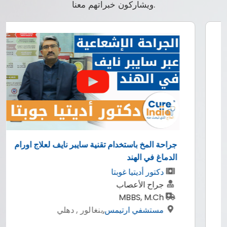
ويشاركون خبراتهم معنا.
جراحة المخ باستخدام تقنية سايبر نايف لعلاج اورام
الدماغ في الهند
دكتور أديتيا غوبتا
جراح الأعصاب
MBBS, M.Ch
مستشفي ارتيمس
,
بنغالور , دهلي