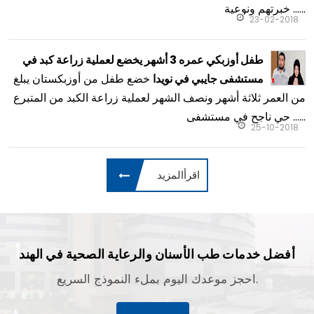
أحدث من الصناعة الطبية
عمل الأطباء عملية إعادة بناء الأذن بنجاح لمواطن أفغان
فريق من الأطباء من قسم الجراحة التجميلية والترميمية
في مستشفى جايبي عملوا عملية معقدة لإعادة البناء بنجاح، وثبتوا
خبرتهم ونوعية ......
23-02-2018
طفل أوزبكي عمره 3 أشهر يخضع لعملية زراعة كبد في
خضع طفل من أوزبكستان يبلغ
مستشفى جايبي في نويدا
من العمر ثلاثة أشهر ونصف الشهر لعملية زراعة الكبد من المتبرع
حي ناجح في مستشفى ......
25-10-2018
اقرأالمزيد