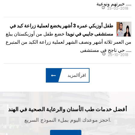
أحدث من الصناعة الطبية
عمل الأطباء عملية إعادة بناء الأذن بنجاح لمواطن أفغان
فريق من الأطباء من قسم الجراحة التجميلية والترميمية
في مستشفى جايبي عملوا عملية معقدة لإعادة البناء بنجاح، وثبتوا
خبرتهم ونوعية ......
23-02-2018
طفل أوزبكي عمره 3 أشهر يخضع لعملية زراعة كبد في
خضع طفل من أوزبكستان يبلغ
مستشفى جايبي في نويدا
من العمر ثلاثة أشهر ونصف الشهر لعملية زراعة الكبد من المتبرع
حي ناجح في مستشفى ......
25-10-2018
اقرأالمزيد