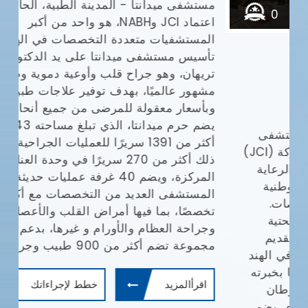
مع
وا
يش
0
0
0
أف
بإ
مستشفي ميدانتا
(JCI)
في
ال
جراحة القلب والصدر
زراعة الكبد
زراعة القلب
ال
طب
ال
مستشفى ميدانتا - المدينة الطبية، الحاصلة على
ال
اعتماد JCI وNABH، هو واحد من أكبر
وم
المستشفيات متعددة التخصصات في الهند. تم
تأسيس مستشفى ميدانتا على يد الدكتور نارش
تريهان، وهو جراح قلب وأوعية دموية وصدرية