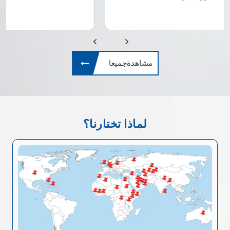
مشاهدةجميعا
لماذا تختارنا؟