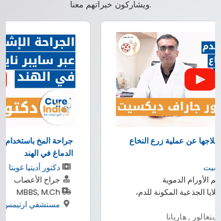
ويشاركون خبراتهم معنا.
جراحة المخ باستخدام تقنية سايبر نايف لعلاج اورام
الدماغ في الهند
دكتور أديتيا غوبتا
جراح الأعصاب
MBBS, M.Ch
مستشفي ارتيمس
,
بنغالور , دهلي