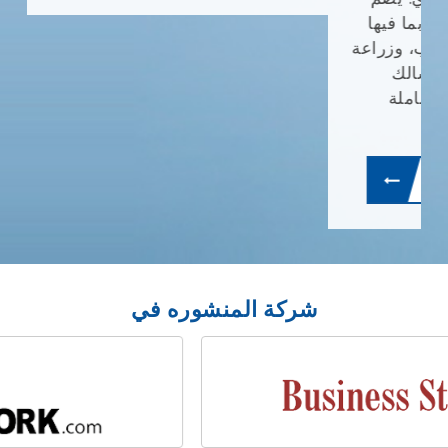
مشهور عالميًا، بهدف توفير علاجات طبية متقدمة
وبأسعار معقولة للمرضى من جميع أنحاء العالم.
يضم حرم ميدانتا، الذي تبلغ مساحته 43 فدانًا،
أكثر من 1391 سريرًا للعمليات الجراحية، بما في
ذلك أكثر من 270 سريرًا في وحدة العناية
المركزة، ويضم 40 غرفة عمليات حديثة. يضم
المستشفى العديد من التخصصات مع أكثر من 30
تخصصًا، بما فيها أمراض القلب والأعصاب
وجراحة العظام والأورام و غيرها، بدعم من
مجموعة تضم أكثر من 900 طبيب وجراح.
اقرأالمزيد
خطط لإجراءاتك
شركة المنشوره في