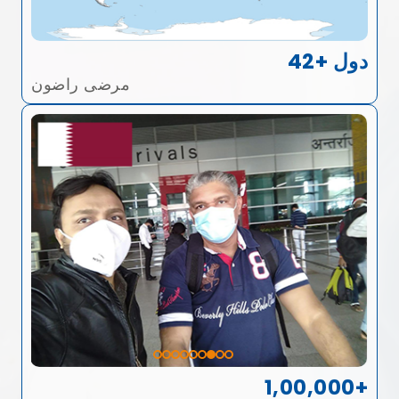
42+ دول
مرضى راضون
1,00,000+