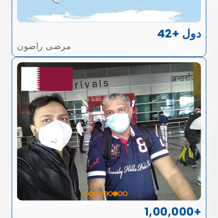
42+ دول
مرضى راضون
1,00,000+