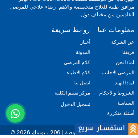
مرافق طبية للعلاج متخصصة والاهم رضاء علاجي للمرضى
القادمين من مختلف دول...
معلومات عنا
روابط سريعة
عن الشركة
أخبار
فريقنا
المدونة
لماذا نحن
كلام المرضى
المرضى الاجانب
كلام الاطباء
لماذا الهند
اتصل بنا
الشروط والأحكام
مركز تقييم الكلفة
السياسة
تسجيل الدخول
أسئلة متكررة
© 2026 كيور انديا. كل الحقوق محفوظة | 206 ، يونيتك