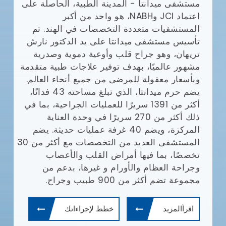
مستشفى ميدانتا - المدينة الطبية، الحاصلة على
مع
(JCI)
اعتماد JCI وNABH، هو واحد من أكبر
المستشفيات متعددة التخصصات في الهند. تم
وا
تأسيس مستشفى ميدانتا على يد الدكتور نارش
تريهان، وهو جراح قلب وأوعية دموية وصدرية
مشهور عالميًا، بهدف توفير علاجات طبية متقدمة
يش
وبأسعار معقولة للمرضى من جميع أنحاء العالم.
يضم حرم ميدانتا، الذي تبلغ مساحته 43 فدانًا،
أف
أكثر من 1391 سريرًا للعمليات الجراحية، بما في
بإ
ذلك أكثر من 270 سريرًا في وحدة العناية
في
المركزة، ويضم 40 غرفة عمليات حديثة. يضم
ال
المستشفى العديد من التخصصات مع أكثر من 30
ال
تخصصًا، بما فيها أمراض القلب والأعصاب
طب
وجراحة العظام والأورام و غيرها، بدعم من
ال
مجموعة تضم أكثر من 900 طبيب وجراح.
ال
وم
اقرأالمزيد
خطط لإجراءاتك