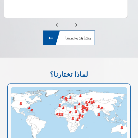
مشاهدةجميعا
لماذا تختارنا؟