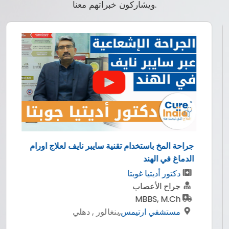
ويشاركون خبراتهم معنا.
جراحة المخ باستخدام تقنية سايبر نايف لعلاج اورام
الدماغ في الهند
دكتور أديتيا غوبتا
جراح الأعصاب
MBBS, M.Ch
مستشفي ارتيمس
,
بنغالور , دهلي