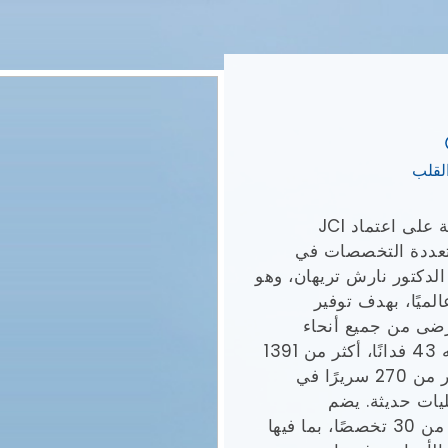
لقلب
مستشفى ميدانتا - المدينة الطبية، الحاصلة على اعتماد JCI
 متعددة التخصصات في
لدكتور نارش تريهان، وهو
ميًا، بهدف توفير
رضى من جميع أنحاء
العالم. يضم حرم ميدانتا، الذي تبلغ مساحته 43 فدانًا، أكثر من 1391
سريرًا للعمليات الجراحية، بما في ذلك أكثر من 270 سريرًا في
، ويضم 40 غرفة عمليات حديثة. يضم
المستشفى العديد من التخصصات مع أكثر من 30 تخصصًا، بما فيها