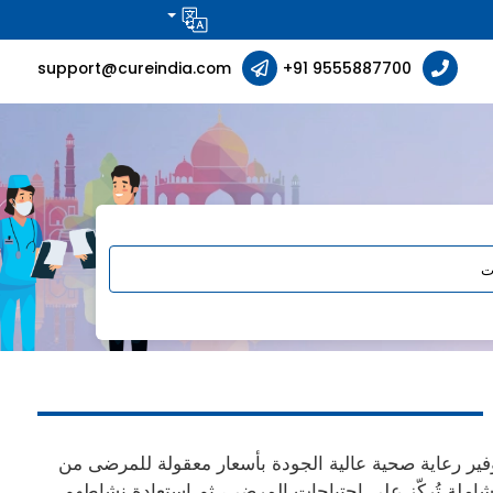
support@cureindia.com
+91 9555887700
ير رعاية صحية عالية الجودة بأسعار معقولة للمرضى من
ت متخصصة في الهند، مع خدمات شاملة تُركّز على احتياجات المرضى، ثم استعادة نشاطهم