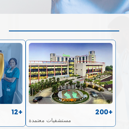
12+
200+
مستشفيات معتمدة