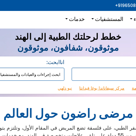
+919650
ء
المستشفيات
خدمات
خطط لرحلتك الطبية إلى الهند
موثوقون، شفافون، موثوقون
:اناابحث
مة
مركز سيفاناندا يوغا فيدانتا
نيو دلهي
مرضى راضون حول العالم
 الطبي، على فلسفة تضع المريض في المقام الأول، وتلتزم بتوف
جميع أنحاء العالم.حتى الآن، ساعدنا آلاف المرضى من أكثر من 55 دولة على تلقي علاجا