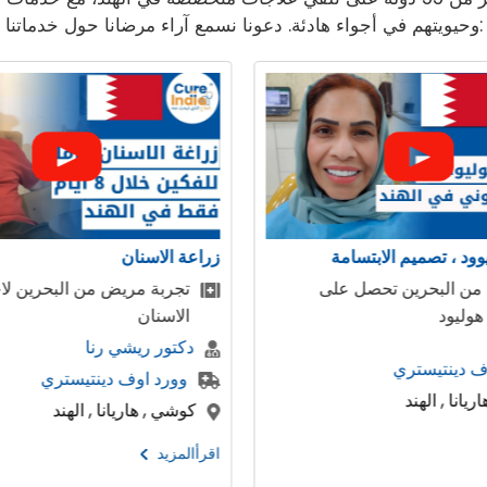
وحيويتهم في أجواء هادئة. دعونا نسمع آراء مرضانا حول خدماتنا:
زراعة الاسنان
زراعة الاسنان
تجربة مريض من البحرين لاجراء زراعة
جاءت مجمو
الاسنان
من المملكة
دكتور ريشي رنا
دكتور ريشي
وورد اوف دينتيستري
وورد اوف 
كوشي , هاريانا , الهند
كوشي , هاريان
اقرأالمزيد
اقرأالمزيد