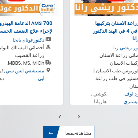
AMS 700 الدعامة الهيدروليكية
الروبوتية ل
لإجراء علاج الضعف الجنسي
الكبد
دكتورغوتام بانجا
دكتور ج
أخصائي المسالك البولية، جراح
زراعة ا
زراعة القضيب
بكالور
MBBS, MS, M.Ch.
(جامعة
مستشفي ايس سي
,
كوشي ,
(جامعة
ايي
دهلي
زراعة 
إندرابرا
مستشف
ارتيمس
مشاهدةجميعا