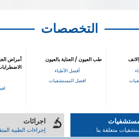
التخصصات
لانف
طب العيون / العناية بالعيون
أمراض الج
الاضطرابات
ء
أفضل الأطباء
فيات
افضل المستشفيات
افض
مستشفيات
اجرائات
شفيات متعلقة بنا
إجراءات الطبية المت