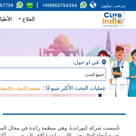
مرضى دوليون
+919650794394
857739
العلاج
الأطبا
:في او حول
: عمليات البحث الأكثر شيوعًا
تصميم الأسنان والابتسا
تأسست شركة كيورانديا، وهي منظمة رائدة في مجال السفر