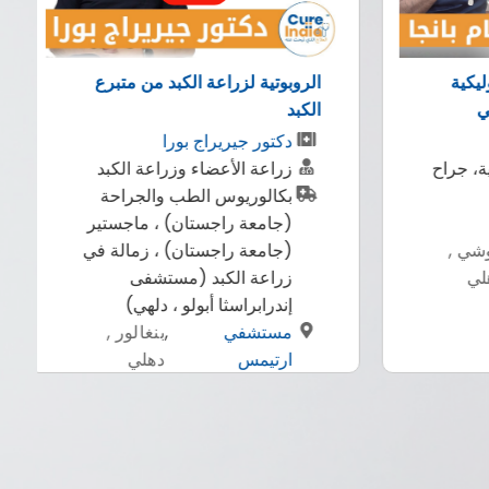
زراعة الكبد من متبرع
المتخصص لعلاج العيون علاج ش
العيون وزراعة القرنية
يريراج بورا
طبيب العيون دكتور سوراج
لأعضاء وزراعة الكبد
منجال
يوس الطب والجراحة
متخصص العيون
 راجستان) ، ماجستير
بكالوريوس طب وجراحة
 راجستان) ، زمالة في
ماجستير (طب العيون)
الكبد (مستشفى
مستشفى سايت افينيو
,
بن
سثا أبولو ، دلهي)
للعيون
ي
,
بنغالور ,
دهلي