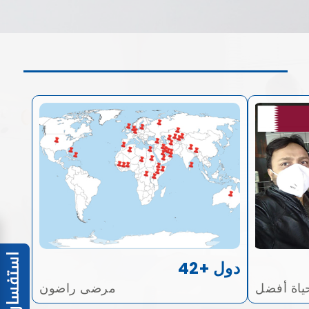
42+ دول
ياة أفضل
مرضى راضون