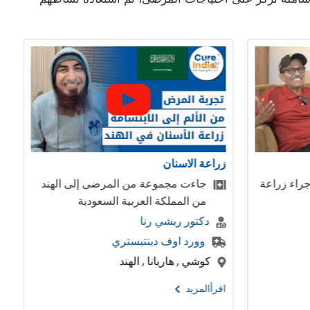
زراعة الكبد
عة من المرضى إلى الهند
طفلة صغيرة جائت من سوريا 
 العربية السعودية
الكبد في الهند
 رنا
دكتور جيريراج بورا
دينتيستري
مستشفي ارتيمس
ا , الهند
بنغالور , دهلي , الهند
اقرأالمزيد