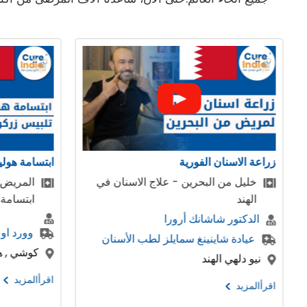
ابتسامة هوليوود ، تصميم الابتسامة
ج الاسنان في
المريض من البحرين تحصل على
ابتسامة هوليود
وورد اوف دينتيستري
لطب الأسنان
كوشي , هاريانا , الهند
اقرأالمزيد