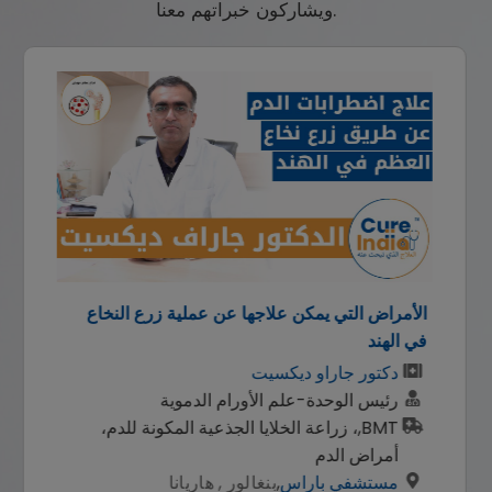
ويشاركون خبراتهم معنا.
الأمراض التي يمكن علاجها عن عملية زرع النخاع
في الهند
دكتور جاراو ديكسيت
رئيس الوحدة-علم الأورام الدموية
BMT,، زراعة الخلايا الجذعية المكونة للدم،
أمراض الدم
مستشفي باراس
,
بنغالور , هاريانا