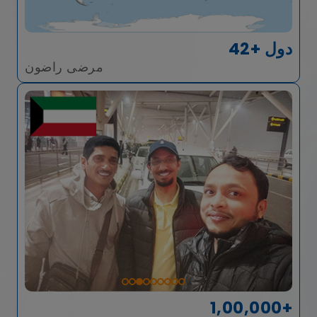
42+ دول
مرضى راضون
1,00,000+