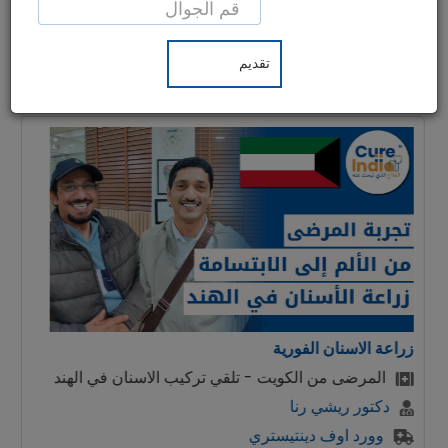
من 55 دولة على تلقي علاجات متخصصة في الهند، مع
خدمات شاملة تُركّز على احتياجات المرضى، ثم استعادة
نشاطهم وحيويتهم في أجواء هادئة. دعونا نسمع آراء مرضانا
حول خدماتنا:
زراعة الاسنان الفورية
المرضى من الكويت - تلقي تركيب الاسنان في الهند
دكتور ريشي رنا
وورد اوف دينتيستري