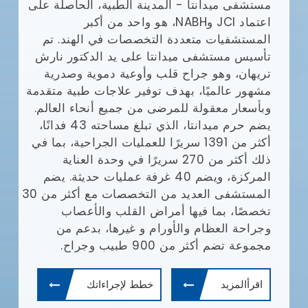
مستشفى ميدانتا - المدينة الطبية، الحاصلة على
مع
(JCI)
اعتماد JCI وNABH، هو واحد من أكبر
المستشفيات متعددة التخصصات في الهند. تم
وا
تأسيس مستشفى ميدانتا على يد الدكتور نارش
تريهان، وهو جراح قلب وأوعية دموية وصدرية
مشهور عالميًا، بهدف توفير علاجات طبية متقدمة
يش
وبأسعار معقولة للمرضى من جميع أنحاء العالم.
يضم حرم ميدانتا، الذي تبلغ مساحته 43 فدانًا،
أف
أكثر من 1391 سريرًا للعمليات الجراحية، بما في
بإ
ذلك أكثر من 270 سريرًا في وحدة العناية
في
المركزة، ويضم 40 غرفة عمليات حديثة. يضم
ال
المستشفى العديد من التخصصات مع أكثر من 30
ال
تخصصًا، بما فيها أمراض القلب والأعصاب
طب
وجراحة العظام والأورام و غيرها، بدعم من
ال
مجموعة تضم أكثر من 900 طبيب وجراح.
ال
وم
اقرأالمزيد
خطط لإجراءاتك