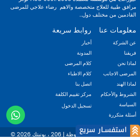
مرافق طبية للعلاج متخصصة والاهم رضاء علاجي للمرضى
القادمين من مختلف دول...
معلومات عنا
روابط سريعة
عن الشركة
أخبار
فريقنا
المدونة
لماذا نحن
كلام المرضى
المرضى الاجانب
كلام الاطباء
لماذا الهند
اتصل بنا
الشروط والأحكام
مركز تقييم الكلفة
السياسة
تسجيل الدخول
أسئلة متكررة
© 2026 كيور انديا. كل الحقوق محفوظة | 206 ، يونيتك