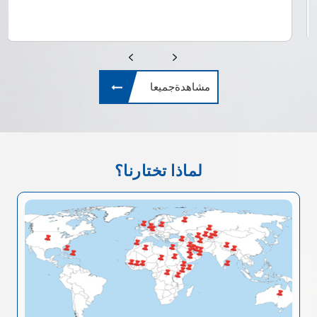
مشاهدةجميعا
لماذا تختارنا؟