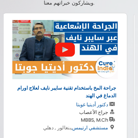
ويشاركون خبراتهم معنا.
جراحة المخ باستخدام تقنية سايبر نايف لعلاج اورام
الدماغ في الهند
الد
دكتور أديتيا غوبتا
جراح الأعصاب
MBBS, M.Ch
مستشفي ارتيمس
,
بنغالور , دهلي