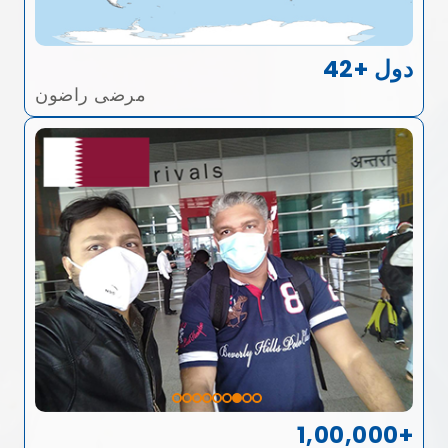
42+ دول
مرضى راضون
1,00,000+