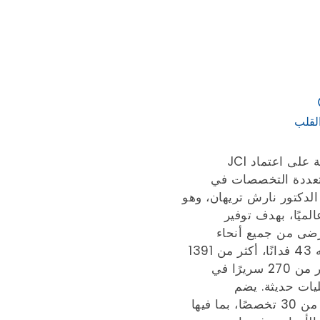
لقلب
مستشفى ميدانتا - المدينة الطبية، الحاصلة على اعتماد JCI
 متعددة التخصصات في
لدكتور نارش تريهان، وهو
ميًا، بهدف توفير
رضى من جميع أنحاء
العالم. يضم حرم ميدانتا، الذي تبلغ مساحته 43 فدانًا، أكثر من 1391
سريرًا للعمليات الجراحية، بما في ذلك أكثر من 270 سريرًا في
، ويضم 40 غرفة عمليات حديثة. يضم
المستشفى العديد من التخصصات مع أكثر من 30 تخصصًا، بما فيها