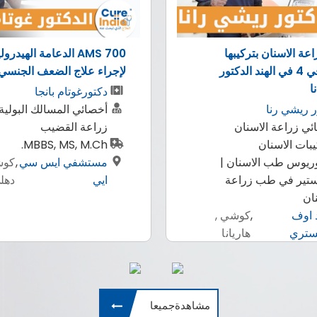
AMS 700 الدعامة الهيدروليكية
الروبوتية لزراعة الكبد من م
لاج الضعف الجنسي
الكبد
غوتام بانجا
دكتور جيريراج بورا
ئي المسالك البولية، جراح
زراعة الأعضاء وزراعة ال
ة القضيب
بكالوريوس الطب والجر
MBBS, MS, M
(جامعة راجستان) ، ماج
شفي ايس سي
,
كوشي ,
(جامعة راجستان) ، زما
دهلي
زراعة الكبد (مستشفى
إندرابراسثا أبولو ، دلهي)
مستشفي
,
بنغالو
ارتيمس
دهلي
مشاهدةجميعا