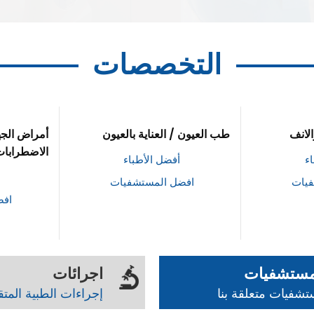
التخصصات
لانف
طب العيون / العناية بالعيون
أمراض الج
الاضطرابات
ء
أفضل الأطباء
فيات
افضل المستشفيات
افض
مستشفيات
اجرائات
شفيات متعلقة بنا
إجراءات الطبية المت