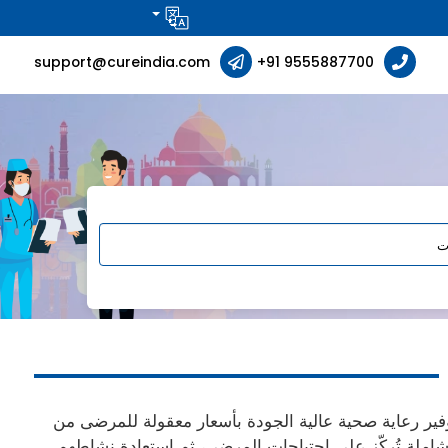
support@cureindia.com
+91 9555887700
ير رعاية صحية عالية الجودة بأسعار معقولة للمرضى من
ت متخصصة في الهند، مع خدمات شاملة تُركّز على احتياجات المرضى، ثم استعادة نشاطهم