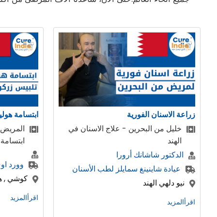
ابتسامة هوليوود ، تصميم الابتسامة
زراعة الاسنا
المريض من البحرين تحصل على
تجربة مر
ابتسامة هوليود
الاسنان
دكتور ري
وورد اوف دينتيستري
وورد او
كوشي , هاريانا , الهند
كوشي , هار
اقرأالمزيد
اقرأالمزيد