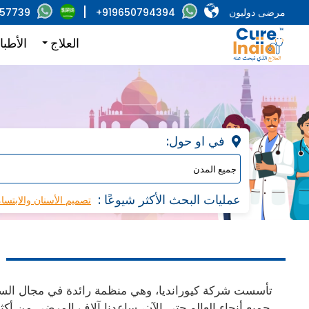
مرضى دوليون
+919650794394
857739
العلاج
الأطبا
:في او حول
: عمليات البحث الأكثر شيوعًا
تصميم الأسنان والابتسا
تأسست شركة كيورانديا، وهي منظمة رائدة في مجال السفر