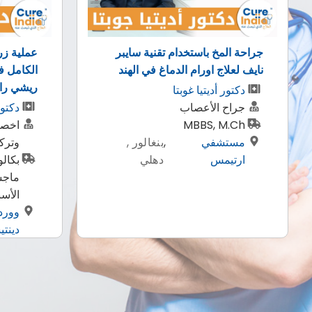
عملية زراعة الاسنان بتركيبها
الكامل في 4 في الهند الدكتور
لإجراء ع
ريشي رانا
دكتور
دكتور ريشي رنا
أخصا
اخصائي زراعة الاسنان
زراع
وتركيبات الاسنان
.Ch.
بكالوريوس طب الاسنان |
مست
ماجستير في طب زراعة
ايي
الأسنان
وورد اوف
,
كوشي ,
دينتيستري
هاريانا