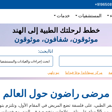
+919650
ء
المستشفيات
خدمات
خطط لرحلتك الطبية إلى الهند
موثوقون، شفافون، موثوقون
:اناابحث
مة
مركز سيفاناندا يوغا فيدانتا
نيو دلهي
مرضى راضون حول العالم
 الطبي، على فلسفة تضع المريض في المقام الأول، وتلتزم بتوف
جميع أنحاء العالم.حتى الآن، ساعدنا آلاف المرضى من أكثر من 55 دولة على تلقي علاجا