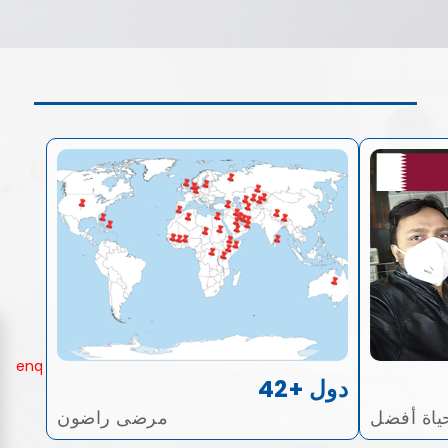
42+ دول
ياة أفضل
مرضى راضون