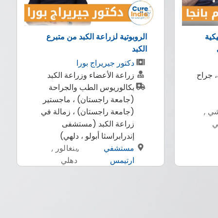
تبرع
المتخصص لعلاج العيون علاج شبكية
العيون وزراعة القرنية
طبيب العيون دكتور سوراج
كبد
منجال
احة
متخصص العيون
ستير
بكالوريوس طب وجراحة
لة في
ماجستير (طب العيون)
مستشفى سايت افينيو
,
بنغالور
للعيون
ر ,