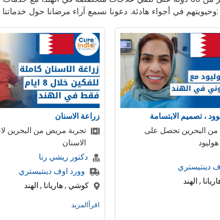
وحيويتهم في أجواء هادئة. دعونا نسمع آراء مرضانا حول خدماتنا:
ن
زراعة الاسنان
يض من البحرين لاجراء زراعة
جاءت مجموعة من المرضى إ
من المملكة العربية السعودي
شي رنا
دكتور ريشي رنا
ف دينتيستري
وورد اوف دينتيستري
يانا , الهند
كوشي , هاريانا , الهند
اقرأالمزيد