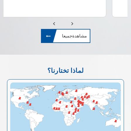
مشاهدةجميعا
لماذا تختارنا؟