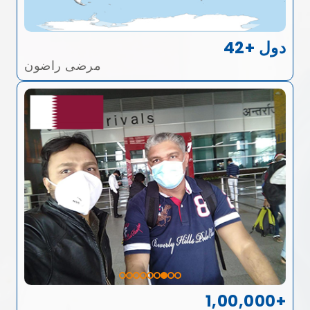
42+ دول
مرضى راضون
1,00,000+