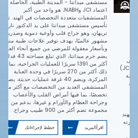
مستشفى ميدانتا - المدينة الطبية، الحاصلة على
مع
اعتماد JCI وNABH، هو واحد من أكبر
المستشفيات متعددة التخصصات في الهند. تم
وا
تأسيس مستشفى ميدانتا على يد الدكتور نارش
تريهان، وهو جراح قلب وأوعية دموية وصدرية
مشهور عالميًا، بهدف توفير علاجات طبية متقدمة
يش
وبأسعار معقولة للمرضى من جميع أنحاء العالم.
يضم حرم ميدانتا، الذي تبلغ مساحته 43 فدانًا،
أف
أكثر من 1391 سريرًا للعمليات الجراحية، بما في
بإ
(JCI)
ذلك أكثر من 270 سريرًا في وحدة العناية
في
المركزة، ويضم 40 غرفة عمليات حديثة. يضم
ال
المستشفى العديد من التخصصات مع أكثر من 30
ال
تخصصًا، بما فيها أمراض القلب والأعصاب
طب
وجراحة العظام والأورام و غيرها، بدعم من
ال
مجموعة تضم أكثر من 900 طبيب وجراح.
ال
وم
اقرأالمزيد
خطط لإجراءاتك