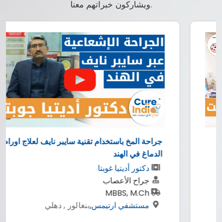
ويشاركون خبراتهم معنا.
جراحة المخ باستخدام تقنية سايبر نايف لعلاج اورام
الدماغ في الهند
دكتور أديتيا غوبتا
جراح الأعصاب
MBBS, M.Ch
مستشفي ارتيمس
,
بنغالور , دهلي