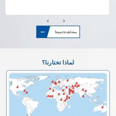
مشاهدةجميعا
لماذا تختارنا؟