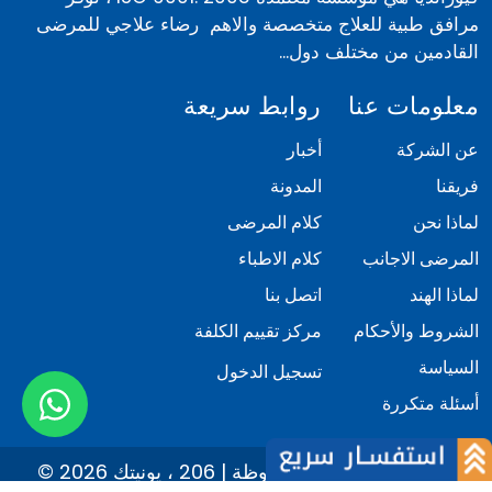
مرافق طبية للعلاج متخصصة والاهم رضاء علاجي للمرضى
القادمين من مختلف دول...
معلومات عنا
روابط سريعة
عن الشركة
أخبار
فريقنا
المدونة
لماذا نحن
كلام المرضى
المرضى الاجانب
كلام الاطباء
لماذا الهند
اتصل بنا
الشروط والأحكام
مركز تقييم الكلفة
السياسة
تسجيل الدخول
أسئلة متكررة
© 2026 كيور انديا. كل الحقوق محفوظة | 206 ، يونيتك