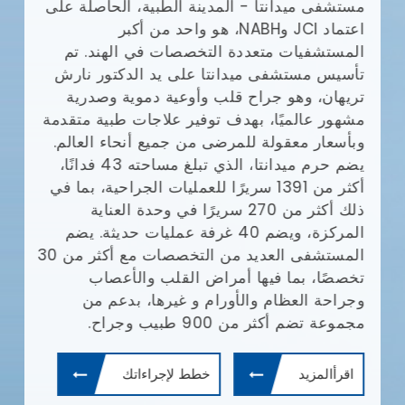
مستشفى ميدانتا - المدينة الطبية، الحاصلة على
مع
(JCI)
اعتماد JCI وNABH، هو واحد من أكبر
المستشفيات متعددة التخصصات في الهند. تم
وا
تأسيس مستشفى ميدانتا على يد الدكتور نارش
تريهان، وهو جراح قلب وأوعية دموية وصدرية
مشهور عالميًا، بهدف توفير علاجات طبية متقدمة
يش
وبأسعار معقولة للمرضى من جميع أنحاء العالم.
يضم حرم ميدانتا، الذي تبلغ مساحته 43 فدانًا،
أف
أكثر من 1391 سريرًا للعمليات الجراحية، بما في
بإ
ذلك أكثر من 270 سريرًا في وحدة العناية
في
المركزة، ويضم 40 غرفة عمليات حديثة. يضم
ال
المستشفى العديد من التخصصات مع أكثر من 30
ال
تخصصًا، بما فيها أمراض القلب والأعصاب
طب
وجراحة العظام والأورام و غيرها، بدعم من
ال
مجموعة تضم أكثر من 900 طبيب وجراح.
ال
وم
اقرأالمزيد
خطط لإجراءاتك