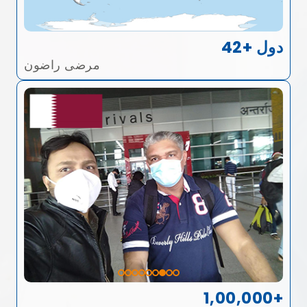
42+ دول
مرضى راضون
1,00,000+