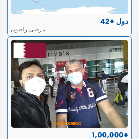
42+ دول
مرضى راضون
1,00,000+