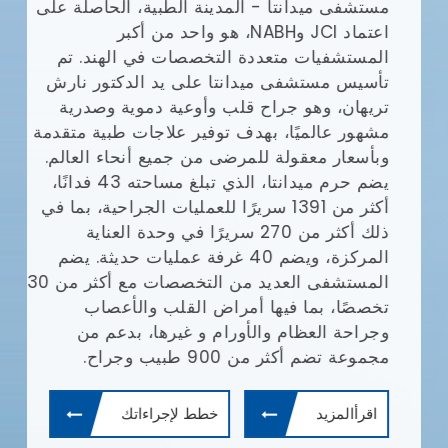
مستشفى ميدانتا - المدينة الطبية، الحاصلة على
مع
(JCI)
اعتماد JCI وNABH، هو واحد من أكبر
المستشفيات متعددة التخصصات في الهند. تم
وا
تأسيس مستشفى ميدانتا على يد الدكتور نارش
تريهان، وهو جراح قلب وأوعية دموية وصدرية
مشهور عالميًا، بهدف توفير علاجات طبية متقدمة
يش
وبأسعار معقولة للمرضى من جميع أنحاء العالم.
يضم حرم ميدانتا، الذي تبلغ مساحته 43 فدانًا،
أف
أكثر من 1391 سريرًا للعمليات الجراحية، بما في
بإ
ذلك أكثر من 270 سريرًا في وحدة العناية
في
المركزة، ويضم 40 غرفة عمليات حديثة. يضم
ال
المستشفى العديد من التخصصات مع أكثر من 30
ال
تخصصًا، بما فيها أمراض القلب والأعصاب
طب
وجراحة العظام والأورام و غيرها، بدعم من
ال
مجموعة تضم أكثر من 900 طبيب وجراح.
ال
وم
اقرأالمزيد
خطط لإجراءاتك