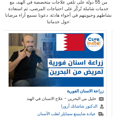
من 55 دولة على تلقي علاجات متخصصة في الهند، مع
خدمات شاملة تُركّز على احتياجات المرضى، ثم استعادة
نشاطهم وحيويتهم في أجواء هادئة. دعونا نسمع آراء مرضانا
حول خدماتنا:
ابتسامة هوليوود ، تصميم الابت
ج الاسنان في الهند
المريض من البحرين تحصل
وورد اوف دينتيستري
 لطب الأسنان