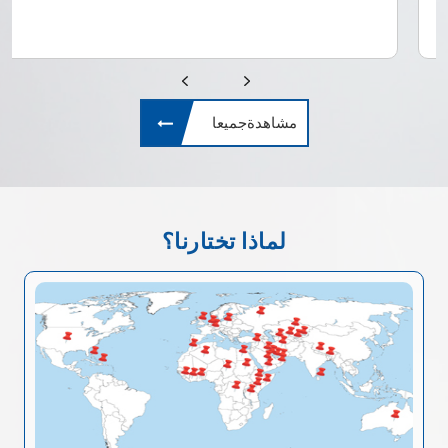
مشاهدةجميعا
لماذا تختارنا؟