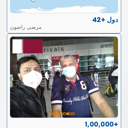
42+ دول
مرضى راضون
1,00,000+