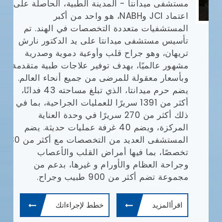
مستشفى ميدانتا - المدينة الطبية، الحاصلة على
مع
اعتماد JCI وNABH، هو واحد من أكبر
المستشفيات متعددة التخصصات في الهند. تم
وا
تأسيس مستشفى ميدانتا على يد الدكتور نارش
تريهان، وهو جراح قلب وأوعية دموية وصدرية
مشهور عالميًا، بهدف توفير علاجات طبية متقدمة
يش
وبأسعار معقولة للمرضى من جميع أنحاء العالم.
يضم حرم ميدانتا، الذي تبلغ مساحته 43 فدانًا،
أف
أكثر من 1391 سريرًا للعمليات الجراحية، بما في
بإ
(JCI)
ذلك أكثر من 270 سريرًا في وحدة العناية
في
المركزة، ويضم 40 غرفة عمليات حديثة. يضم
ال
المستشفى العديد من التخصصات مع أكثر من 30
ال
تخصصًا، بما فيها أمراض القلب والأعصاب
طب
وجراحة العظام والأورام و غيرها، بدعم من
ال
مجموعة تضم أكثر من 900 طبيب وجراح.
ال
وم
اقرأالمزيد
خطط لإجراءاتك