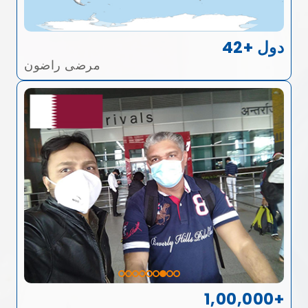
42+ دول
مرضى راضون
1,00,000+