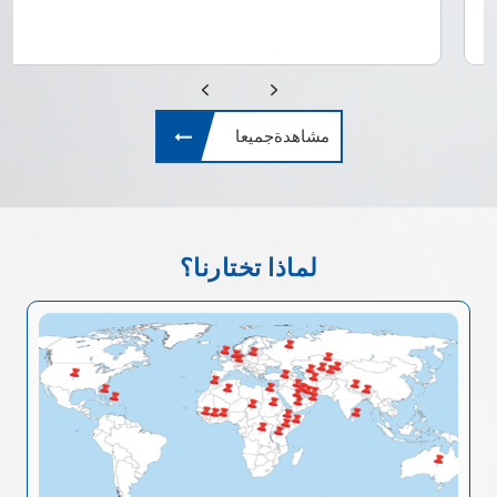
مشاهدةجميعا
لماذا تختارنا؟