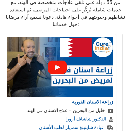
من 55 دولة على تلقي علاجات متخصصة في الهند، مع
خدمات شاملة تُركّز على احتياجات المرضى، ثم استعادة
نشاطهم وحيويتهم في أجواء هادئة. دعونا نسمع آراء مرضانا
حول خدماتنا:
ابتسامة هوليوود ، تصميم الابت
ج الاسنان في الهند
المريض من البحرين تحصل
وورد اوف دينتيستري
 لطب الأسنان