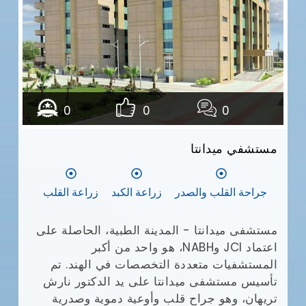
مع
وا
يش
0
0
0
أف
بإ
مستشفي ميدانتا
(JCI)
في
ال
جراحة القلب والصدر
زراعة الكبد
زراعة القلب
ال
طب
ال
مستشفى ميدانتا - المدينة الطبية، الحاصلة على
ال
اعتماد JCI وNABH، هو واحد من أكبر
وم
المستشفيات متعددة التخصصات في الهند. تم
تأسيس مستشفى ميدانتا على يد الدكتور نارش
تريهان، وهو جراح قلب وأوعية دموية وصدرية