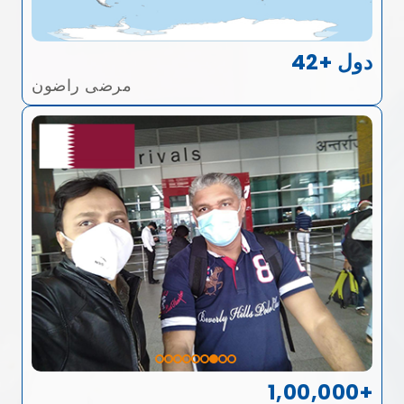
42+ دول
مرضى راضون
1,00,000+