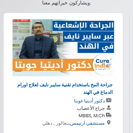
ويشاركون خبراتهم معنا.
جراحة المخ باستخدام تقنية سايبر نايف لعلاج اورام
الدماغ في الهند
دكتور أديتيا غوبتا
جراح الأعصاب
MBBS, M.Ch
مستشفي ارتيمس
,
بنغالور , دهلي