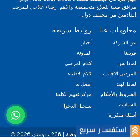
مرافق طبية للعلاج متخصصة والاهم رضاء علاجي للمرضى
القادمين من مختلف دول...
معلومات عنا
روابط سريعة
عن الشركة
أخبار
فريقنا
المدونة
لماذا نحن
كلام المرضى
المرضى الاجانب
كلام الاطباء
لماذا الهند
اتصل بنا
الشروط والأحكام
مركز تقييم الكلفة
السياسة
تسجيل الدخول
أسئلة متكررة
© 2026 كيور انديا. كل الحقوق محفوظة | 206 ، يونيتك