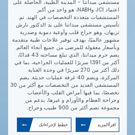
مستشفى ميدانتا - المدينة الطبية، الحاصلة على
مع
(JCI)
اعتماد JCI وNABH، هو واحد من أكبر
المستشفيات متعددة التخصصات في الهند. تم
وا
تأسيس مستشفى ميدانتا على يد الدكتور نارش
تريهان، وهو جراح قلب وأوعية دموية وصدرية
مشهور عالميًا، بهدف توفير علاجات طبية متقدمة
يش
وبأسعار معقولة للمرضى من جميع أنحاء العالم.
يضم حرم ميدانتا، الذي تبلغ مساحته 43 فدانًا،
أف
أكثر من 1391 سريرًا للعمليات الجراحية، بما في
بإ
ذلك أكثر من 270 سريرًا في وحدة العناية
في
المركزة، ويضم 40 غرفة عمليات حديثة. يضم
ال
المستشفى العديد من التخصصات مع أكثر من 30
ال
تخصصًا، بما فيها أمراض القلب والأعصاب
طب
وجراحة العظام والأورام و غيرها، بدعم من
ال
مجموعة تضم أكثر من 900 طبيب وجراح.
ال
وم
اقرأالمزيد
خطط لإجراءاتك