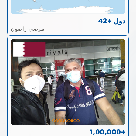
42+ دول
مرضى راضون
1,00,000+