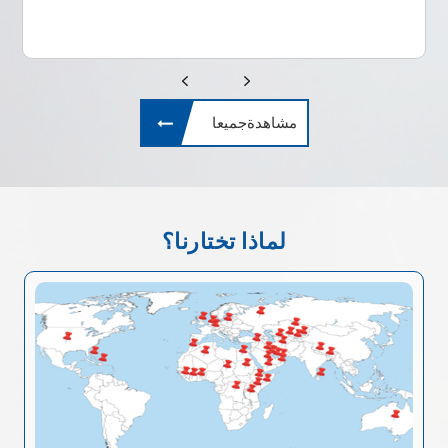
مشاهدةجميعا
لماذا تختارنا؟