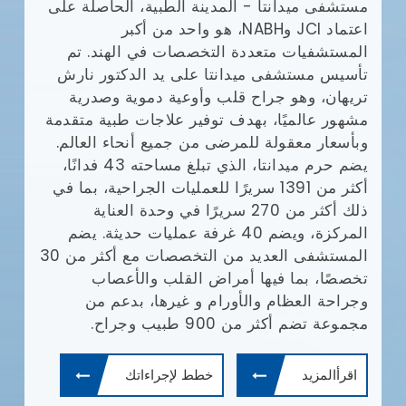
مستشفى ميدانتا - المدينة الطبية، الحاصلة على
مع
اعتماد JCI وNABH، هو واحد من أكبر
المستشفيات متعددة التخصصات في الهند. تم
وا
تأسيس مستشفى ميدانتا على يد الدكتور نارش
تريهان، وهو جراح قلب وأوعية دموية وصدرية
مشهور عالميًا، بهدف توفير علاجات طبية متقدمة
يش
وبأسعار معقولة للمرضى من جميع أنحاء العالم.
يضم حرم ميدانتا، الذي تبلغ مساحته 43 فدانًا،
أف
أكثر من 1391 سريرًا للعمليات الجراحية، بما في
بإ
(JCI)
ذلك أكثر من 270 سريرًا في وحدة العناية
في
المركزة، ويضم 40 غرفة عمليات حديثة. يضم
ال
المستشفى العديد من التخصصات مع أكثر من 30
ال
تخصصًا، بما فيها أمراض القلب والأعصاب
طب
وجراحة العظام والأورام و غيرها، بدعم من
ال
مجموعة تضم أكثر من 900 طبيب وجراح.
ال
وم
اقرأالمزيد
خطط لإجراءاتك