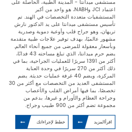
مستشفى ميدانتا - المدينة الطبية، الحاصلة على
مع
(JCI)
اعتماد JCI وNABH، هو واحد من أكبر
المستشفيات متعددة التخصصات في الهند. تم
وا
تأسيس مستشفى ميدانتا على يد الدكتور نارش
تريهان، وهو جراح قلب وأوعية دموية وصدرية
مشهور عالميًا، بهدف توفير علاجات طبية متقدمة
يش
وبأسعار معقولة للمرضى من جميع أنحاء العالم.
يضم حرم ميدانتا، الذي تبلغ مساحته 43 فدانًا،
أف
أكثر من 1391 سريرًا للعمليات الجراحية، بما في
بإ
ذلك أكثر من 270 سريرًا في وحدة العناية
في
المركزة، ويضم 40 غرفة عمليات حديثة. يضم
ال
المستشفى العديد من التخصصات مع أكثر من 30
ال
تخصصًا، بما فيها أمراض القلب والأعصاب
طب
وجراحة العظام والأورام و غيرها، بدعم من
ال
مجموعة تضم أكثر من 900 طبيب وجراح.
ال
وم
اقرأالمزيد
خطط لإجراءاتك