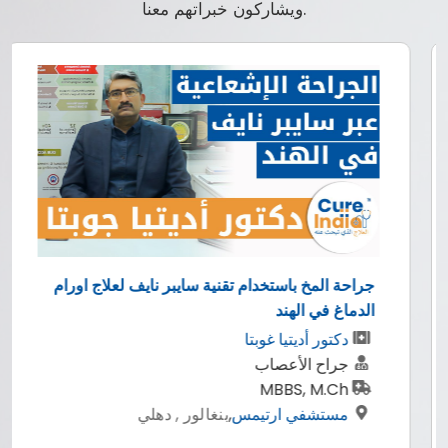
ويشاركون خبراتهم معنا.
جراحة المخ باستخدام تقنية سايبر نايف لعلاج اورام
الدماغ في الهند
دكتور أديتيا غوبتا
جراح الأعصاب
MBBS, M.Ch
مستشفي ارتيمس
,
بنغالور , دهلي