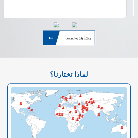
مشاهدةجميعا
لماذا تختارنا؟