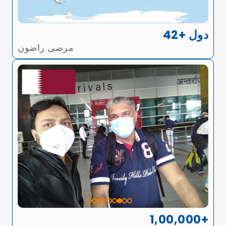
42+ دول
مرضى راضون
1,00,000+