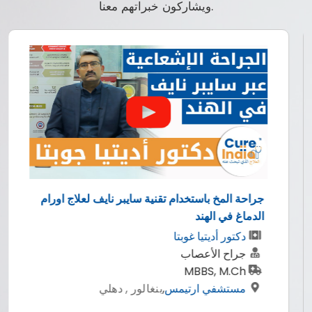
ويشاركون خبراتهم معنا.
راحة المخ باستخدام تقنية سايبر نايف لعلاج اورام
لدماغ في الهند
الدكت
دكتور أديتيا غوبتا
د
جراح الأعصاب
ا
MBBS, M.Ch
ب
مستشفي ارتيمس
,
بنغالور , دهلي
ز
و