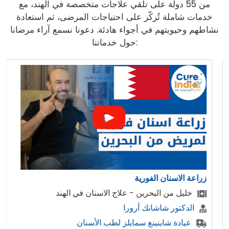
من 55 دولة على تلقي علاجات متخصصة في الهند، مع
خدمات شاملة تُركّز على احتياجات المرضى، ثم استعادة
نشاطهم وحيويتهم في أجواء هادئة. دعونا نسمع آراء مرضانا
حول خدماتنا:
 الاسنان الفورية
ابتسامة 
ليل من البحرين - علاج الاسنان في الهند
المر
لدكتور شاشانك أرورا
وورد
عيادة شاينينغ سمايلز لطب الأسنان