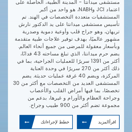
مستشفى ميدانتا - المدينة الطبية، الحاصلة على
مع
(JCI)
اعتماد JCI وNABH، هو واحد من أكبر
المستشفيات متعددة التخصصات في الهند. تم
وا
تأسيس مستشفى ميدانتا على يد الدكتور نارش
تريهان، وهو جراح قلب وأوعية دموية وصدرية
مشهور عالميًا، بهدف توفير علاجات طبية متقدمة
يش
وبأسعار معقولة للمرضى من جميع أنحاء العالم.
يضم حرم ميدانتا، الذي تبلغ مساحته 43 فدانًا،
أف
أكثر من 1391 سريرًا للعمليات الجراحية، بما في
بإ
ذلك أكثر من 270 سريرًا في وحدة العناية
في
المركزة، ويضم 40 غرفة عمليات حديثة. يضم
ال
المستشفى العديد من التخصصات مع أكثر من 30
ال
تخصصًا، بما فيها أمراض القلب والأعصاب
طب
وجراحة العظام والأورام و غيرها، بدعم من
ال
مجموعة تضم أكثر من 900 طبيب وجراح.
ال
وم
اقرأالمزيد
خطط لإجراءاتك