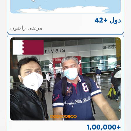
42+ دول
مرضى راضون
1,00,000+