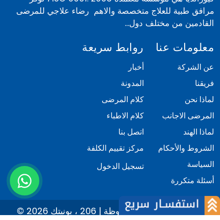
مرافق طبية للعلاج متخصصة والاهم رضاء علاجي للمرضى
القادمين من مختلف دول...
معلومات عنا
روابط سريعة
عن الشركة
أخبار
فريقنا
المدونة
لماذا نحن
كلام المرضى
المرضى الاجانب
كلام الاطباء
لماذا الهند
اتصل بنا
الشروط والأحكام
مركز تقييم الكلفة
السياسة
تسجيل الدخول
أسئلة متكررة
© 2026 كيور انديا. كل الحقوق محفوظة | 206 ، يونيتك