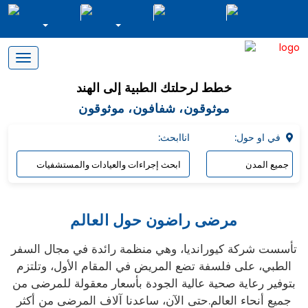
Toggle
navigation
خطط لرحلتك الطبية إلى الهند
موثوقون، شفافون، موثوقون
:في او حول
:اناابحث
مرضى راضون حول العالم
تأسست شركة كيورانديا، وهي منظمة رائدة في مجال السفر
الطبي، على فلسفة تضع المريض في المقام الأول، وتلتزم
بتوفير رعاية صحية عالية الجودة بأسعار معقولة للمرضى من
جميع أنحاء العالم.حتى الآن، ساعدنا آلاف المرضى من أكثر