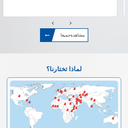
مشاهدةجميعا
لماذا تختارنا؟