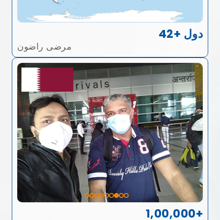
42+ دول
مرضى راضون
1,00,000+