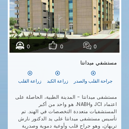
مع
وا
يش
0
0
0
أف
بإ
مستشفي ميدانتا
(JCI)
في
ال
جراحة القلب والصدر
زراعة الكبد
زراعة القلب
ال
طب
ال
مستشفى ميدانتا - المدينة الطبية، الحاصلة على
ال
اعتماد JCI وNABH، هو واحد من أكبر
وم
المستشفيات متعددة التخصصات في الهند. تم
تأسيس مستشفى ميدانتا على يد الدكتور نارش
تريهان، وهو جراح قلب وأوعية دموية وصدرية