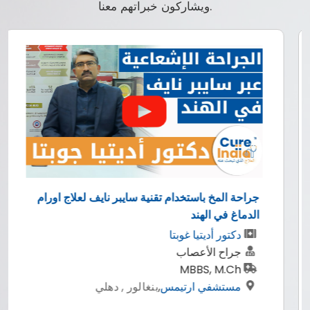
ويشاركون خبراتهم معنا.
جراحة المخ باستخدام تقنية سايبر نايف لعلاج اورام
الدماغ في الهند
دكتور أديتيا غوبتا
جراح الأعصاب
MBBS, M.Ch
مستشفي ارتيمس
,
بنغالور , دهلي