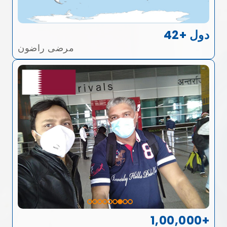
42+ دول
مرضى راضون
1,00,000+