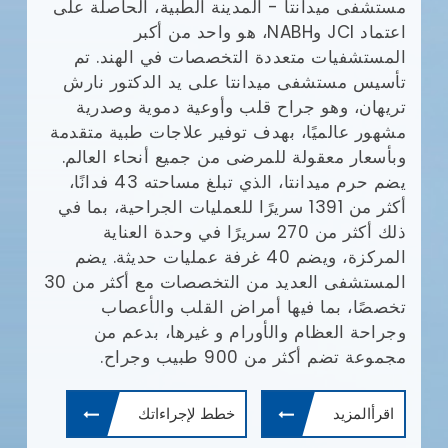
مستشفى ميدانتا - المدينة الطبية، الحاصلة على
مع
اعتماد JCI وNABH، هو واحد من أكبر
المستشفيات متعددة التخصصات في الهند. تم
وا
تأسيس مستشفى ميدانتا على يد الدكتور نارش
تريهان، وهو جراح قلب وأوعية دموية وصدرية
مشهور عالميًا، بهدف توفير علاجات طبية متقدمة
يش
وبأسعار معقولة للمرضى من جميع أنحاء العالم.
يضم حرم ميدانتا، الذي تبلغ مساحته 43 فدانًا،
أف
أكثر من 1391 سريرًا للعمليات الجراحية، بما في
بإ
(JCI)
ذلك أكثر من 270 سريرًا في وحدة العناية
في
المركزة، ويضم 40 غرفة عمليات حديثة. يضم
ال
المستشفى العديد من التخصصات مع أكثر من 30
ال
تخصصًا، بما فيها أمراض القلب والأعصاب
طب
وجراحة العظام والأورام و غيرها، بدعم من
ال
مجموعة تضم أكثر من 900 طبيب وجراح.
ال
وم
اقرأالمزيد
خطط لإجراءاتك