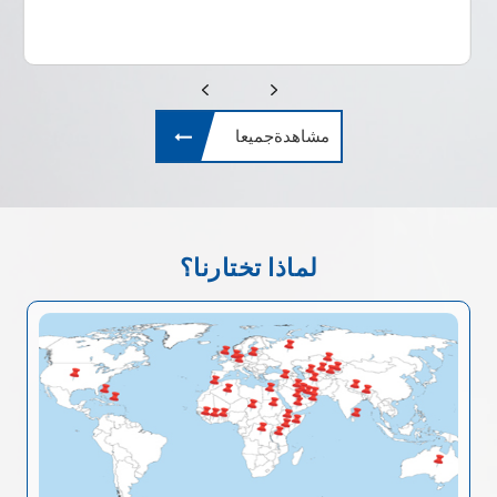
مشاهدةجميعا
لماذا تختارنا؟