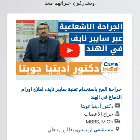
ويشاركون خبراتهم معنا.
جراحة المخ باستخدام تقنية سايبر نايف لعلاج اورام
الدماغ في الهند
دكتور أديتيا غوبتا
جراح الأعصاب
MBBS, M.Ch
مستشفي ارتيمس
,
بنغالور , دهلي