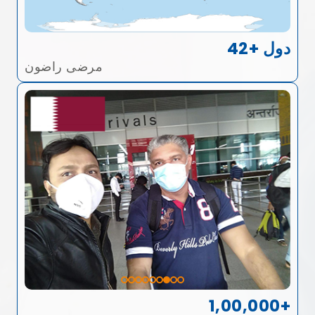
42+ دول
مرضى راضون
1,00,000+