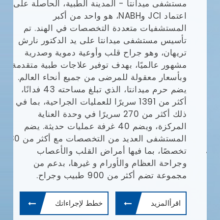
مستشفى ميدانتا - المدينة الطبية، الحاصلة على
مع
(JCI)
اعتماد JCI وNABH، هو واحد من أكبر
المستشفيات متعددة التخصصات في الهند. تم
وا
تأسيس مستشفى ميدانتا على يد الدكتور نارش
تريهان، وهو جراح قلب وأوعية دموية وصدرية
مشهور عالميًا، بهدف توفير علاجات طبية متقدمة
يش
وبأسعار معقولة للمرضى من جميع أنحاء العالم.
يضم حرم ميدانتا، الذي تبلغ مساحته 43 فدانًا،
أف
أكثر من 1391 سريرًا للعمليات الجراحية، بما في
بإ
ذلك أكثر من 270 سريرًا في وحدة العناية
في
المركزة، ويضم 40 غرفة عمليات حديثة. يضم
ال
المستشفى العديد من التخصصات مع أكثر من 30
ال
تخصصًا، بما فيها أمراض القلب والأعصاب
طب
وجراحة العظام والأورام و غيرها، بدعم من
ال
مجموعة تضم أكثر من 900 طبيب وجراح.
ال
وم
اقرأالمزيد
خطط لإجراءاتك