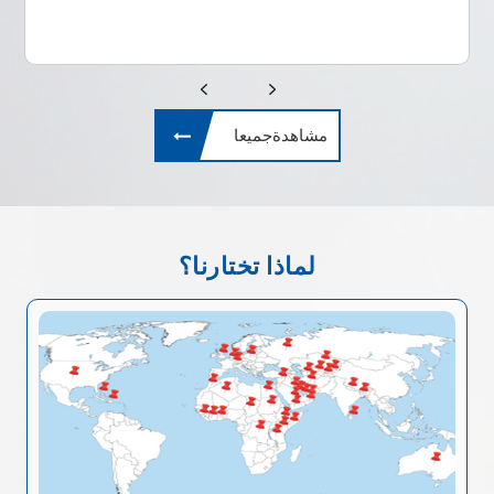
مشاهدةجميعا
لماذا تختارنا؟