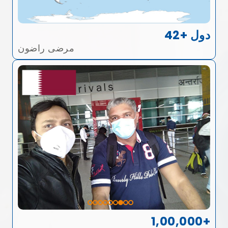
42+ دول
مرضى راضون
1,00,000+