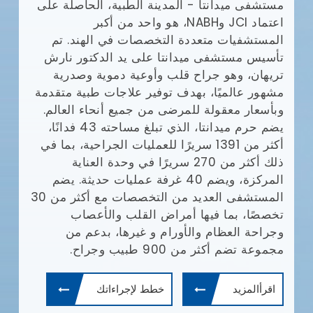
مستشفى ميدانتا - المدينة الطبية، الحاصلة على
مع
اعتماد JCI وNABH، هو واحد من أكبر
المستشفيات متعددة التخصصات في الهند. تم
وا
تأسيس مستشفى ميدانتا على يد الدكتور نارش
تريهان، وهو جراح قلب وأوعية دموية وصدرية
مشهور عالميًا، بهدف توفير علاجات طبية متقدمة
يش
وبأسعار معقولة للمرضى من جميع أنحاء العالم.
يضم حرم ميدانتا، الذي تبلغ مساحته 43 فدانًا،
أف
أكثر من 1391 سريرًا للعمليات الجراحية، بما في
بإ
(JCI)
ذلك أكثر من 270 سريرًا في وحدة العناية
في
المركزة، ويضم 40 غرفة عمليات حديثة. يضم
ال
المستشفى العديد من التخصصات مع أكثر من 30
ال
تخصصًا، بما فيها أمراض القلب والأعصاب
طب
وجراحة العظام والأورام و غيرها، بدعم من
ال
مجموعة تضم أكثر من 900 طبيب وجراح.
ال
وم
اقرأالمزيد
خطط لإجراءاتك