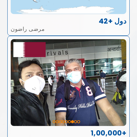
42+ دول
مرضى راضون
1,00,000+