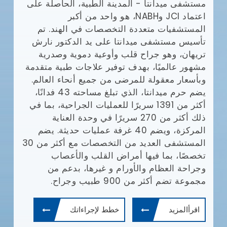
مستشفى ميدانتا - المدينة الطبية، الحاصلة على
مع
(JCI)
اعتماد JCI وNABH، هو واحد من أكبر
المستشفيات متعددة التخصصات في الهند. تم
وا
تأسيس مستشفى ميدانتا على يد الدكتور نارش
تريهان، وهو جراح قلب وأوعية دموية وصدرية
مشهور عالميًا، بهدف توفير علاجات طبية متقدمة
يش
وبأسعار معقولة للمرضى من جميع أنحاء العالم.
يضم حرم ميدانتا، الذي تبلغ مساحته 43 فدانًا،
أف
أكثر من 1391 سريرًا للعمليات الجراحية، بما في
بإ
ذلك أكثر من 270 سريرًا في وحدة العناية
في
المركزة، ويضم 40 غرفة عمليات حديثة. يضم
ال
المستشفى العديد من التخصصات مع أكثر من 30
ال
تخصصًا، بما فيها أمراض القلب والأعصاب
طب
وجراحة العظام والأورام و غيرها، بدعم من
ال
مجموعة تضم أكثر من 900 طبيب وجراح.
ال
وم
اقرأالمزيد
خطط لإجراءاتك