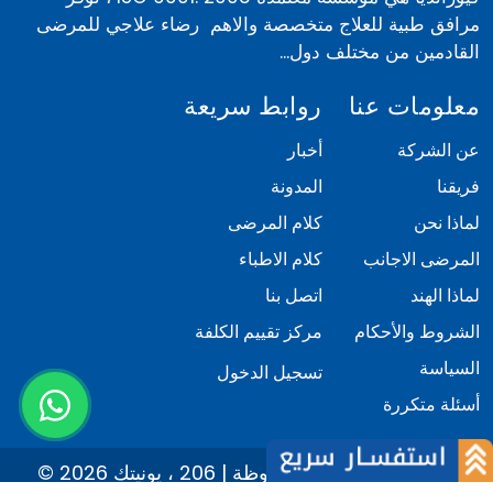
مرافق طبية للعلاج متخصصة والاهم رضاء علاجي للمرضى
القادمين من مختلف دول...
معلومات عنا
روابط سريعة
عن الشركة
أخبار
فريقنا
المدونة
لماذا نحن
كلام المرضى
المرضى الاجانب
كلام الاطباء
لماذا الهند
اتصل بنا
الشروط والأحكام
مركز تقييم الكلفة
السياسة
تسجيل الدخول
أسئلة متكررة
© 2026 كيور انديا. كل الحقوق محفوظة | 206 ، يونيتك