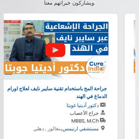
ويشاركون خبراتهم معنا.
جراحة المخ باستخدام تقنية سايبر نايف لعلاج اورام
الدماغ في الهند
دكتور أديتيا غوبتا
جراح الأعصاب
MBBS, M.Ch
مستشفي ارتيمس
,
بنغالور , دهلي