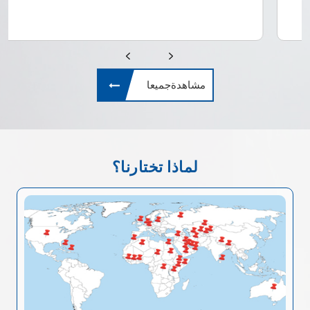
مشاهدةجميعا
لماذا تختارنا؟