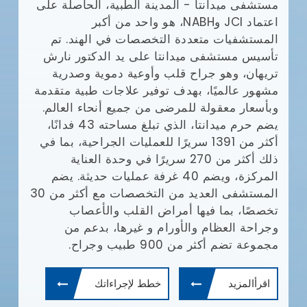
مستشفى ميدانتا - المدينة الطبية، الحاصلة على
مع
(JCI)
اعتماد JCI وNABH، هو واحد من أكبر
المستشفيات متعددة التخصصات في الهند. تم
وا
تأسيس مستشفى ميدانتا على يد الدكتور نارش
تريهان، وهو جراح قلب وأوعية دموية وصدرية
مشهور عالميًا، بهدف توفير علاجات طبية متقدمة
يش
وبأسعار معقولة للمرضى من جميع أنحاء العالم.
يضم حرم ميدانتا، الذي تبلغ مساحته 43 فدانًا،
أف
أكثر من 1391 سريرًا للعمليات الجراحية، بما في
بإ
ذلك أكثر من 270 سريرًا في وحدة العناية
في
المركزة، ويضم 40 غرفة عمليات حديثة. يضم
ال
المستشفى العديد من التخصصات مع أكثر من 30
ال
تخصصًا، بما فيها أمراض القلب والأعصاب
طب
وجراحة العظام والأورام و غيرها، بدعم من
ال
مجموعة تضم أكثر من 900 طبيب وجراح.
ال
وم
اقرأالمزيد
خطط لإجراءاتك