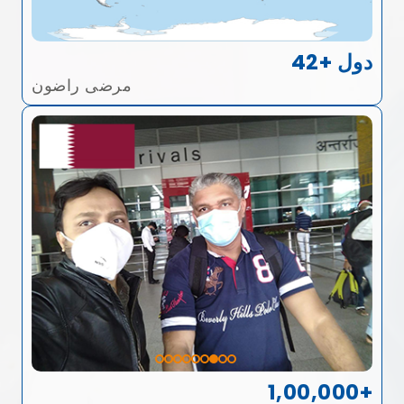
42+ دول
مرضى راضون
1,00,000+