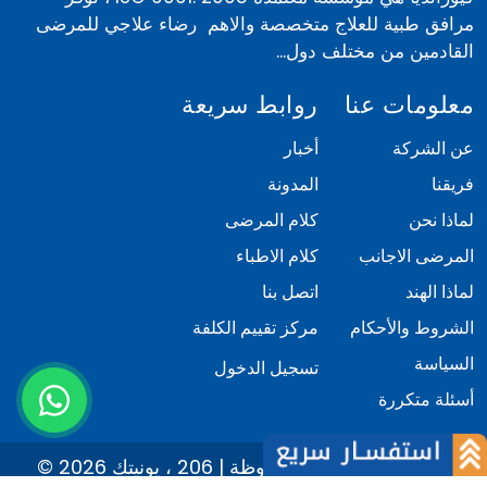
مرافق طبية للعلاج متخصصة والاهم رضاء علاجي للمرضى
القادمين من مختلف دول...
معلومات عنا
روابط سريعة
عن الشركة
أخبار
فريقنا
المدونة
لماذا نحن
كلام المرضى
المرضى الاجانب
كلام الاطباء
لماذا الهند
اتصل بنا
الشروط والأحكام
مركز تقييم الكلفة
السياسة
تسجيل الدخول
أسئلة متكررة
© 2026 كيور انديا. كل الحقوق محفوظة | 206 ، يونيتك