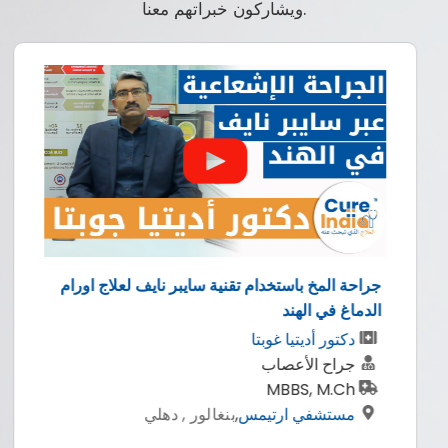
ويشاركون خبراتهم معنا.
جراحة المخ باستخدام تقنية سايبر نايف لعلاج اورام
الدماغ في الهند
دكتور أديتيا غوبتا
جراح الأعصاب
MBBS, M.Ch
مستشفي ارتيمس
,
بنغالور , دهلي