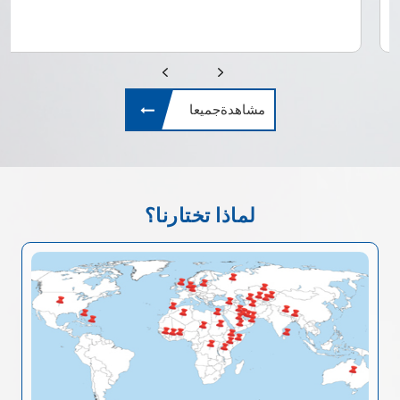
مشاهدةجميعا
لماذا تختارنا؟