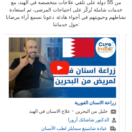
من 55 دولة على تلقي علاجات متخصصة في الهند، مع
خدمات شاملة تُركّز على احتياجات المرضى، ثم استعادة
نشاطهم وحيويتهم في أجواء هادئة. دعونا نسمع آراء مرضانا
حول خدماتنا:
ن الفورية
ابتسامة هوليوود 
البحرين - علاج الاسنان في الهند
المريض من 
شاشانك أرورا
وورد اوف د
اينينغ سمايلز لطب الأسنان