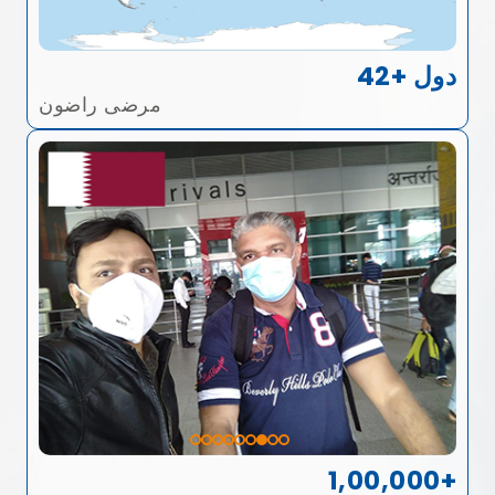
42+ دول
مرضى راضون
1,00,000+