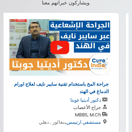
ويشاركون خبراتهم معنا.
جراحة المخ باستخدام تقنية سايبر نايف لعلاج اورام
الدماغ في الهند
الد
دكتور أديتيا غوبتا
جراح الأعصاب
MBBS, M.Ch
مستشفي ارتيمس
,
بنغالور , دهلي