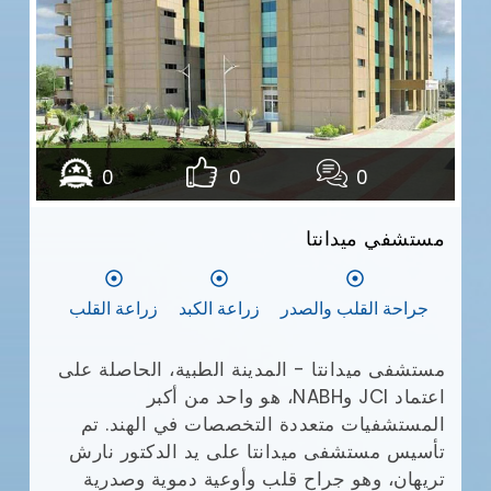
مع
وا
يش
0
0
0
أف
بإ
مستشفي ميدانتا
(JCI)
في
ال
جراحة القلب والصدر
زراعة الكبد
زراعة القلب
ال
طب
ال
مستشفى ميدانتا - المدينة الطبية، الحاصلة على
ال
اعتماد JCI وNABH، هو واحد من أكبر
وم
المستشفيات متعددة التخصصات في الهند. تم
تأسيس مستشفى ميدانتا على يد الدكتور نارش
تريهان، وهو جراح قلب وأوعية دموية وصدرية