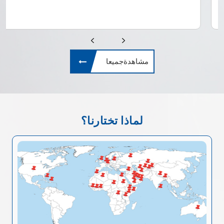
مشاهدةجميعا
لماذا تختارنا؟