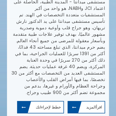
مستشفى ميدانتا - المدينة الطبية، الحاصلة على
مع
(JCI)
اعتماد JCI وNABH، هو واحد من أكبر
المستشفيات متعددة التخصصات في الهند. تم
وا
تأسيس مستشفى ميدانتا على يد الدكتور نارش
تريهان، وهو جراح قلب وأوعية دموية وصدرية
مشهور عالميًا، بهدف توفير علاجات طبية متقدمة
يش
وبأسعار معقولة للمرضى من جميع أنحاء العالم.
يضم حرم ميدانتا، الذي تبلغ مساحته 43 فدانًا،
أف
أكثر من 1391 سريرًا للعمليات الجراحية، بما في
بإ
ذلك أكثر من 270 سريرًا في وحدة العناية
في
المركزة، ويضم 40 غرفة عمليات حديثة. يضم
ال
المستشفى العديد من التخصصات مع أكثر من 30
ال
تخصصًا، بما فيها أمراض القلب والأعصاب
طب
وجراحة العظام والأورام و غيرها، بدعم من
ال
مجموعة تضم أكثر من 900 طبيب وجراح.
ال
وم
اقرأالمزيد
خطط لإجراءاتك