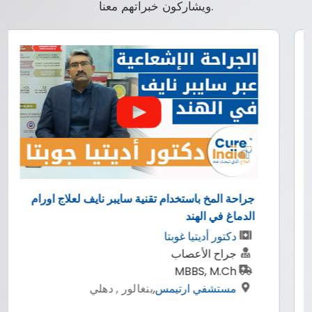
ويشاركون خبراتهم معنا.
جراحة المخ باستخدام تقنية سايبر نايف لعلاج اورام
الدماغ في الهند
دكتور أديتيا غوبتا
جراح الأعصاب
MBBS, M.Ch
مستشفي ارتيمس
,
بنغالور , دهلي