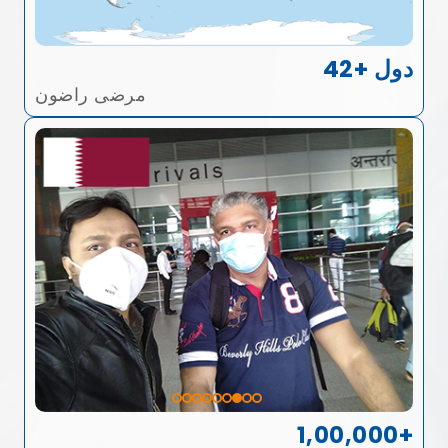
42+ دول
مرضى راضون
1,00,000+