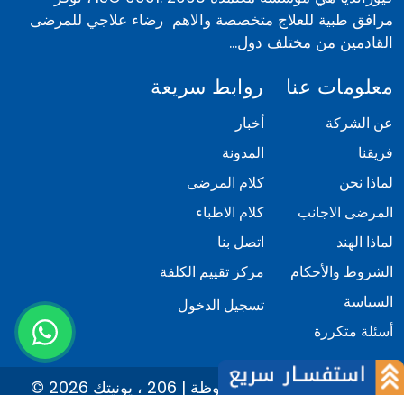
مرافق طبية للعلاج متخصصة والاهم رضاء علاجي للمرضى
القادمين من مختلف دول...
معلومات عنا
روابط سريعة
عن الشركة
أخبار
فريقنا
المدونة
لماذا نحن
كلام المرضى
المرضى الاجانب
كلام الاطباء
لماذا الهند
اتصل بنا
الشروط والأحكام
مركز تقييم الكلفة
السياسة
تسجيل الدخول
أسئلة متكررة
© 2026 كيور انديا. كل الحقوق محفوظة | 206 ، يونيتك