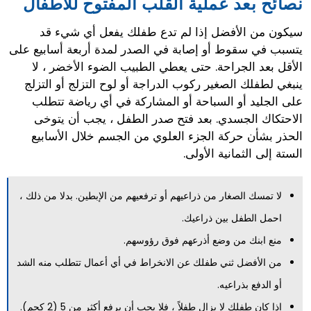
نصائح بعد عملية القلب المفتوح للاطفال
سيكون من الأفضل إذا لم تدع طفلك يفعل أي شيء قد
يتسبب في سقوط أو إصابة في الصدر لمدة أربعة أسابيع على
الأقل بعد الجراحة. حتى يعطي الطبيب الضوء الأخضر ، لا
ينبغي لطفلك الصغير ركوب الدراجة أو لوح التزلج أو التزلج
على الجليد أو السباحة أو المشاركة في أي رياضة تتطلب
الاحتكاك الجسدي. بعد فتح صدر الطفل ، يجب أن يتوخى
الحذر بشأن حركة الجزء العلوي من الجسم خلال الأسابيع
الستة إلى الثمانية الأولى.
لا تمسك الصغار من ذراعيهم أو ترفعيهم من الإبطين. بدلا من ذلك ،
احمل الطفل بين ذراعيك.
منع ابنك من وضع أذرعهم فوق رؤوسهم.
من الأفضل ثني طفلك عن الانخراط في أي أعمال تتطلب منه الشد
أو الدفع بذراعيه.
إذا كان طفلك لا يزال طفلاً ، فلا يجب أن يرفع أكثر من 5 (2 كجم).