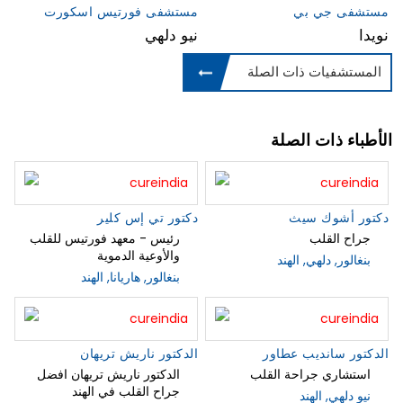
مستشفى جي بي
مستشفى فورتيس اسكورت
نويدا
نيو دلهي
المستشفيات ذات الصلة
الأطباء ذات الصلة
دكتور أشوك سيث
دكتور تي إس كلير
جراح القلب
رئيس - معهد فورتيس للقلب
والأوعية الدموية
بنغالور, دلهي, الهند
بنغالور, هاريانا, الهند
الدكتور سانديب عطاور
الدكتور ناريش تريهان
استشاري جراحة القلب
الدكتور ناريش تريهان افضل
جراح القلب في الهند
نيو دلهي, الهند