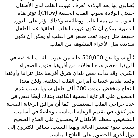
يُصابون بها بعد الولادة. تُعرف عيوب القلب لدى الأطفال
حديثي الولادة بعيوب القلب الخلقية (CHDs). تؤثر هذه
العيوب على بنية القلب ووظائفه، وكذلك تؤثر على الدورة
الدموية. يمكن أن تكون عيوب القلب الخلقية عند الطفل
خفيفة مثل وجود ثقب صغير في القلب أو يمكن أن تكون
شديدة مثل الأجزاء المشوهة من القلب.
يُبلّغ سنويًا عن 500,000 حالة من عيوب القلب الخلقية في
أفريقيا. معظم هذه الحالات من أفريقيا جنوب الصحراء
الكبرى. وقد بدأت بعض بلدان شرق أفريقيا مثل تنزانيا وأوغندا
وكينيا تقديم خدمات أمراض القلب الخلقية، ولكن معدل
النجاح منخفض. يموت 300 ألف طفل سنويا بسبب عدم
الحصول على الرعاية الصحية الكافية. وهناك أيضًا نقص في
عدد جراحي القلب المعتمدين. كما أن مرافق الرعاية الصحية
غير كفؤة في تقديم الرعاية المناسبة، وخاصةً في أساليب
التشخيص. معظم الأطفال لا يحصلون على العلاج الصحيح
بسبب سوء تفسير الحالة. ولهذا السبب، يسافر الكثيرون إلى
دول أخرى للحصول على العلاج المناسب.