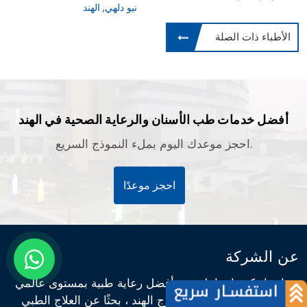
نيو دلهي, الهند
الأطباء ذات الصلة
أفضل خدمات طب الأسنان والرعاية الصحية في الهند
احجز موعدك اليوم بملء النموذج السريع.
احجز موعدًا
عن الشركة
تم إنشاء كيورانديا لتقديم أفضل رعاية طبية بمستوى عالمي
للأشخاص الذين يعيشون خارج الهند ، بحثًا عن العلاج الطبي