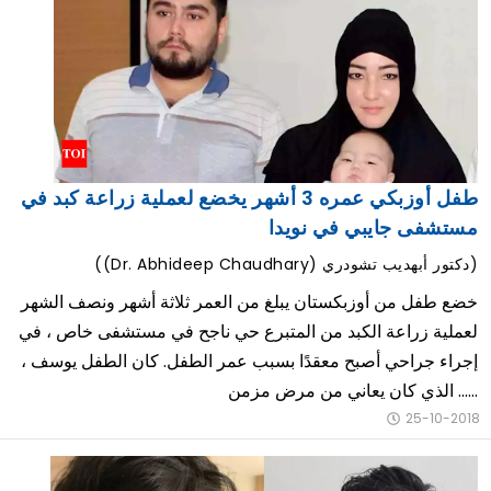
طفل أوزبكي عمره 3 أشهر يخضع لعملية زراعة كبد في
مستشفى جايبي في نويدا
((Dr. Abhideep Chaudhary) دكتور أبهديب تشودري)
خضع طفل من أوزبكستان يبلغ من العمر ثلاثة أشهر ونصف الشهر
لعملية زراعة الكبد من المتبرع حي ناجح في مستشفى خاص ، في
إجراء جراحي أصبح معقدًا بسبب عمر الطفل. كان الطفل يوسف ،
الذي كان يعاني من مرض مزمن ......
25-10-2018