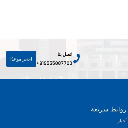
اتصل بنا
احجز موعدًا
+919555887700
روابط سريعة
أخبار