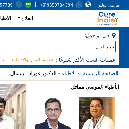
مرضى دوليون
+919650794394
857739
العلاج
الأطبا
:في او حول
: عمليات البحث الأكثر شيوعًا
تصميم الأسنان والابتسامة
مرك
الصفحة الرئيسية
الاطباء
الدكتور غوراف بانسال
الأطباء الموصى مماثل