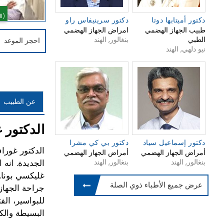
(0 التصويت)
دكتور أميتابها دوتا
دكتور سرينيفاس راو
طبيب الجهاز الهضمي
امراض الجهاز الهضمي
الطبي
بنغالور, الهند
احجز الموعد
نيو دلهي, الهند
عن الطبيب
الدكتور 
دكتور إسماعيل سياد
دكتور بي كي مشرا
أمراض الجهاز الهضمي
أمراض الجهاز الهضمي
بنغالور, الهند
بنغالور, الهند
الجديدة. انه
غليكسي بونا.
عرض جميع الأطباء ذوي الصلة
جراحة الجهاز 
للبواسير، الف
البسيطة والكب