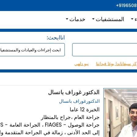
+919650
ء
المستشفيات
خدمات
:اناابحث
ز سيفاناندا يوغا فيدانتا
نيو دلهي
الدكتور غوراف بانسال
الدكتورغوراف بانسال
الخبرة 12 عاما
جراحة العام ،جراح بالمنظار
MBBS ، MS - الج
إلى الحد الأدنى ، زمالة في الجراحة المتقدمة و