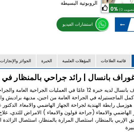
الروبوتية البسيطة
0%
استشارات الفيديو
قائمة العلاجات
المؤهلات العلمية
الخبرة
الجوائز والإنجازات
غوراف بانسال | رائد جراحي بالمنظار في ا
الدكتور غوراف بانسال لديه خبرة 12 عامًا في العمليات ا
 اكمل الماجستيرله في الجراحة العامة من اجين، مديهة براديش و
 هوزميل رابطة الهندية لجراحة الجهاز الهاضمي والامعاء. الدكتو
الهاضمي والامعاء (جراحة قولون والامعاء ) الامراض للثدي، علاج
تق الإربي بالمنظار، استئصال المرارة بالمنظار، استئصال الزائدة 
يرة