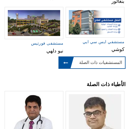
بنغالور
مستشفي ايس سي ايي
مستشفى فورتيس
كوشي
نيو دلهي
المستشفيات ذات الصلة
الأطباء ذات الصلة