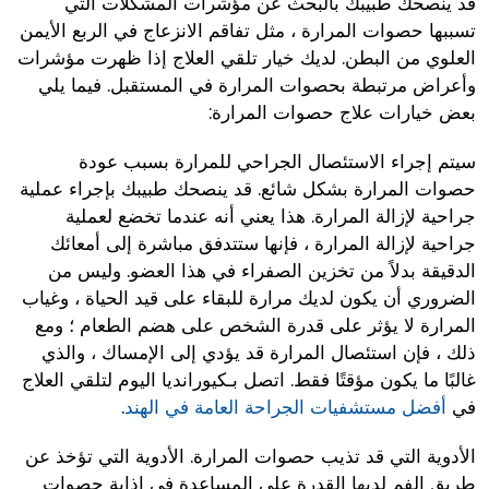
قد ينصحك طبيبك بالبحث عن مؤشرات المشكلات التي
تسببها حصوات المرارة ، مثل تفاقم الانزعاج في الربع الأيمن
العلوي من البطن. لديك خيار تلقي العلاج إذا ظهرت مؤشرات
وأعراض مرتبطة بحصوات المرارة في المستقبل. فيما يلي
بعض خيارات علاج حصوات المرارة:
سيتم إجراء الاستئصال الجراحي للمرارة بسبب عودة
حصوات المرارة بشكل شائع. قد ينصحك طبيبك بإجراء عملية
جراحية لإزالة المرارة. هذا يعني أنه عندما تخضع لعملية
جراحية لإزالة المرارة ، فإنها ستتدفق مباشرة إلى أمعائك
الدقيقة بدلاً من تخزين الصفراء في هذا العضو. وليس من
الضروري أن يكون لديك مرارة للبقاء على قيد الحياة ، وغياب
المرارة لا يؤثر على قدرة الشخص على هضم الطعام ؛ ومع
ذلك ، فإن استئصال المرارة قد يؤدي إلى الإمساك ، والذي
غالبًا ما يكون مؤقتًا فقط.
اتصل بـكيورانديا اليوم لتلقي العلاج
في
أفضل مستشفيات الجراحة العامة في الهند
.
الأدوية التي قد تذيب حصوات المرارة. الأدوية التي تؤخذ عن
طريق الفم لديها القدرة على المساعدة في إذابة حصوات