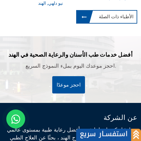
نيو دلهي, الهند
الأطباء ذات الصلة
أفضل خدمات طب الأسنان والرعاية الصحية في الهند
احجز موعدك اليوم بملء النموذج السريع.
احجز موعدًا
عن الشركة
تم إنشاء كيورانديا لتقديم أفضل رعاية طبية بمستوى عالمي
للأشخاص الذين يعيشون خارج الهند ، بحثًا عن العلاج الطبي