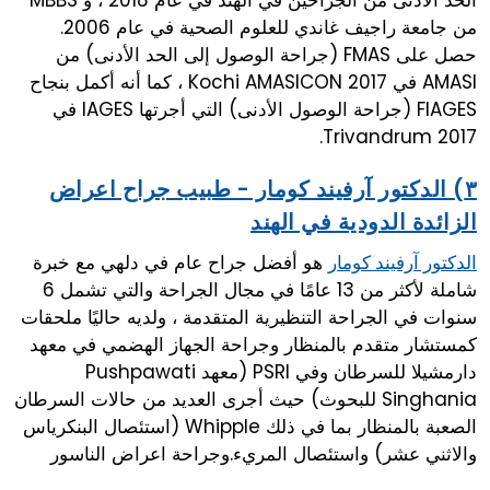
من جامعة راجيف غاندي للعلوم الصحية في عام 2006.
حصل على FMAS (جراحة الوصول إلى الحد الأدنى) من
AMASI في Kochi AMASICON 2017 ، كما أنه أكمل بنجاح
FIAGES (جراحة الوصول الأدنى) التي أجرتها IAGES في
Trivandrum 2017.
٣) الدكتور آرفيند كومار - طبيب جراح اعراض
الزائدة الدودية في الهند
هو أفضل جراح عام في دلهي مع خبرة
الدكتور آرفيند كومار
شاملة لأكثر من 13 عامًا في مجال الجراحة والتي تشمل 6
سنوات في الجراحة التنظيرية المتقدمة ، ولديه حاليًا ملحقات
كمستشار متقدم بالمنظار وجراحة الجهاز الهضمي في معهد
دارمشيلا للسرطان وفي PSRI (معهد Pushpawati
Singhania للبحوث) حيث أجرى العديد من حالات السرطان
الصعبة بالمنظار بما في ذلك Whipple (استئصال البنكرياس
والاثني عشر) واستئصال المريء.وجراحة اعراض الناسور