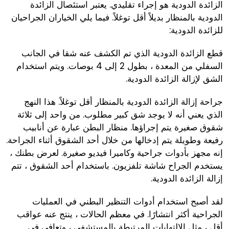
الزائدة الدودية هو إجراء تقليدي. يعتبر استئصال الزائدة
الدودية بالمنظار بديلاً أقل توغلاً. فيما يلي الخياران الجراحيان
للزائدة الدودية:
قطع الزائدة الدودية الذي تم الكشف عنه شقا في الجانب
السفلي من المعدة ، بطول 2 إلى 4 بوصات. ويتم استخدام
الشق لإزالة الزائدة الدودية.
جراحة إزالة الزائدة الدودية بالمنظار أقل توغلاً. هذا النهج
الذي يعني أنه لا يوجد شق كبير مطلوب. من واحد إلى ثلاثة
شقوق صغيرة يتم إجراؤها. منظار البطن عبارة عن أنابيب
رفيعة وطويلة يتم إدخالها من خلال أحد الشقوق أثناء الجراحة.
إنه مجهز بأدوات جراحية وكاميرا فيديو صغيرة. لعرض بطنك ،
يستخدم الجراح شاشة تلفزيون. باستخدام أحد الشقوق ، تتم
إزالة الزائدة الدودية.
لقد أصبح استخدام أدوات التنظير البطني في العمليات
الجراحية أكثر انتشارًا. في معظم الحالات ، ينتج عنه عواقب
أقل ، مثل الالتهابات المرتبطة بالمستشفى ، وتعافي في