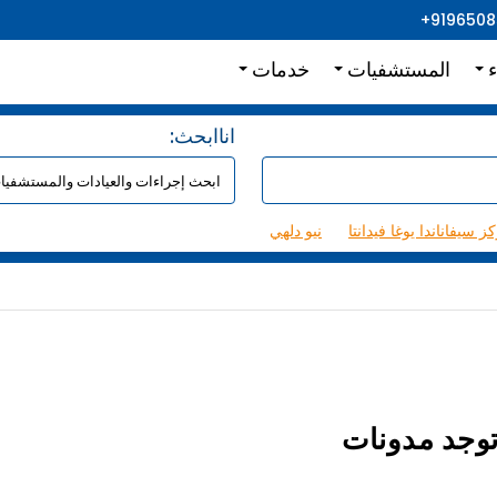
+919650
ء
المستشفيات
خدمات
:اناابحث
ز سيفاناندا يوغا فيدانتا
نيو دلهي
توجد مدونات