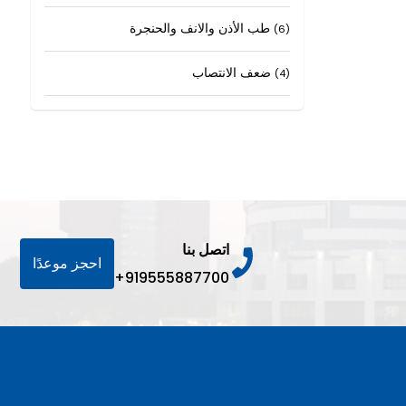
طب الأذن والانف والحنجرة
(6)
ضعف الانتصاب
(4)
اتصل بنا
احجز موعدًا
+919555887700