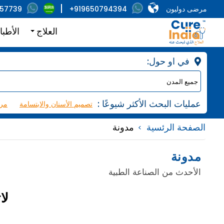
مرضى دوليون
+919650794394
857739
العلاج
الأطبا
:في او حول
: عمليات البحث الأكثر شيوعًا
تصميم الأسنان والابتسامة
مرك
الصفحة الرئسية
مدونة
مدونة
الأحدث من الصناعة الطبية
لا