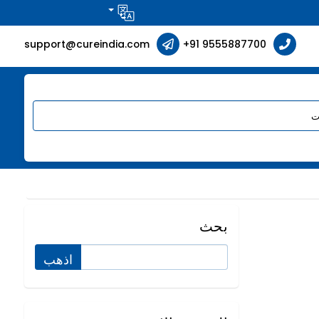
support@cureindia.com
+91 9555887700
بحث