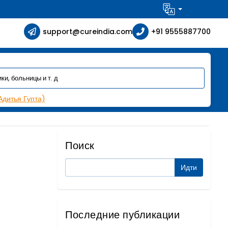
support@cureindia.com
+91 9555887700
Адитья Гупта)
Поиск
Последние публикации