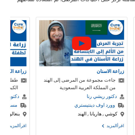
زراعة الاسنان الفورية
 جائت من سوريا لزراعة
مرضى من أستراليا - عملية تج
ند
الانف و زراعة الأسنان إلى الهند
 بورا
دكتور ريشي رنا
تيمس
وورد اوف دينتيستري
, الهند
كوشي , هاريانا , الهند
اقرأالمزيد