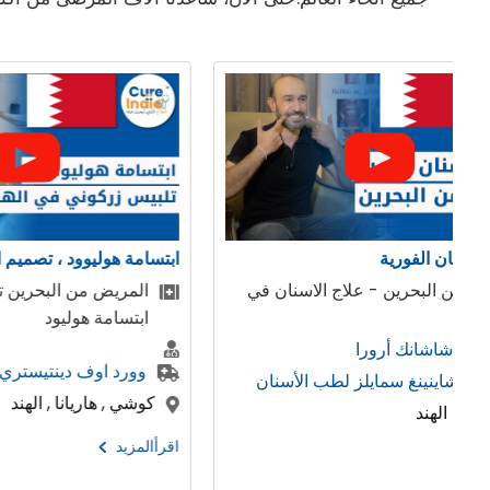
بتسامة
زراعة الاسنان
صل على
تجربة مريض من البحرين لاجراء زراعة
الاسنان
دكتور ريشي رنا
وورد اوف دينتيستري
كوشي , هاريانا , الهند
اقرأالمزيد