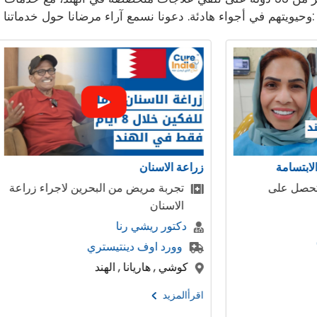
وحيويتهم في أجواء هادئة. دعونا نسمع آراء مرضانا حول خدماتنا:
زراعة الاسنان
زراعة الكبد
جاءت مجموعة من المرضى إلى الهند
طفلة صغيرة
من المملكة العربية السعودية
الكبد في اله
دكتور ريشي رنا
دكتور جيريراج
وورد اوف دينتيستري
مستشفي ار
كوشي , هاريانا , الهند
بنغالور , دهلي 
اقرأالمزيد
اقرأالمزيد