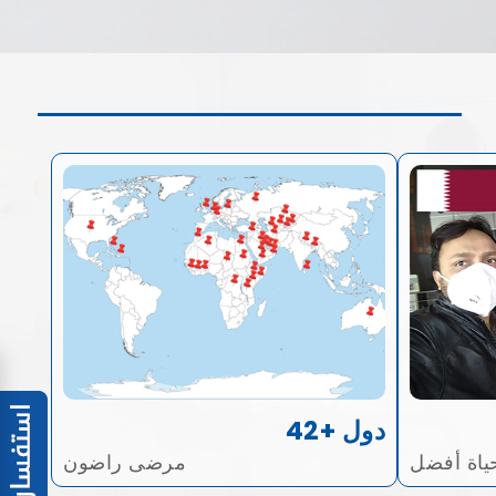
42+ دول
ياة أفضل
مرضى راضون