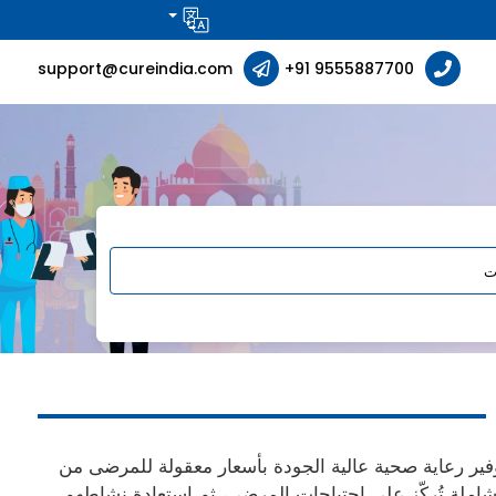
support@cureindia.com
+91 9555887700
ير رعاية صحية عالية الجودة بأسعار معقولة للمرضى من
ت متخصصة في الهند، مع خدمات شاملة تُركّز على احتياجات المرضى، ثم استعادة نشاطهم