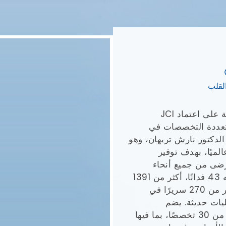
فى متقدم معتمد من
(JCI) والمجلس الوطني لاعتماد
اية الصحية (NABH) في دلهي، العاصمة الوطنية
. يشتهر بعلاجاته
المتطورة تقنيًا وبنيته التحتية المتطورة. تم إنشاء مركز FMRI بهدف
في الهند بإنجازاته
 علاج عدد من الأمراض،
صل الروماتويدي. يضم
يها طب الأعصاب،