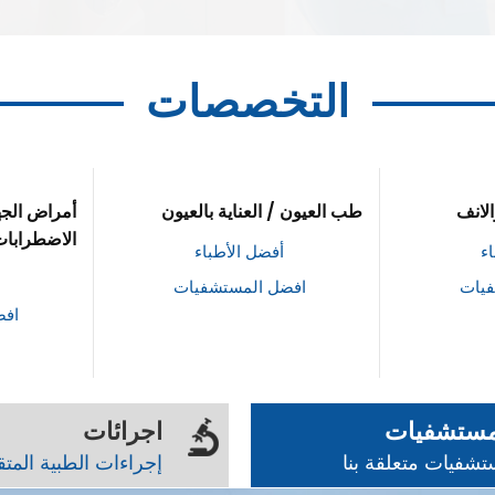
التخصصات
العيون
أمراض الجهاز الهضمي/
علم الامرا
الاضطرابات الهضمية
ء
أفضل الأطباء
فيات
افض
افضل المستشفيات
مستشفيات
اجرائات
شفيات متعلقة بنا
إجراءات الطبية المت