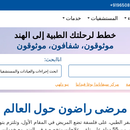
+919650
ء
المستشفيات
خدمات
خطط لرحلتك الطبية إلى الهند
موثوقون، شفافون، موثوقون
:اناابحث
مة
مركز سيفاناندا يوغا فيدانتا
نيو دلهي
مرضى راضون حول العالم
 الطبي، على فلسفة تضع المريض في المقام الأول، وتلتزم بتوف
جميع أنحاء العالم.حتى الآن، ساعدنا آلاف المرضى من أكثر من 55 دولة على تلقي علاجا