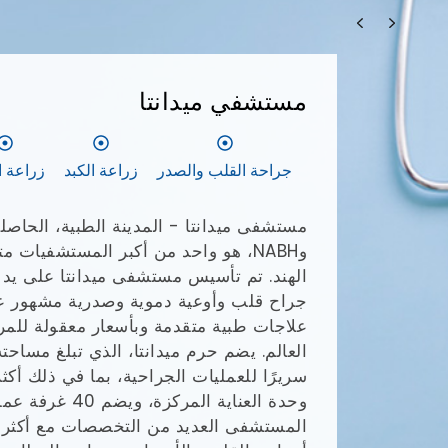
مستشفى فورتيس
سكين جاما
زراعة الكبد
سرطان الدم
معهد فورتيس التذكاري للأبحاث هو مستش
اللجنة الدولية المشتركة 
مستشفيات الرع
(NCR)، ويقدم علاجات متعددة التخصصات
تقديم أفضل رعاية طبية ممكنة، وهو معروف 
الجراحية، كما أنه مشهور دوليًا بخبرته في
بما فيها سرطان البروستاتا والتهاب المفا
المستشفى تخصصات في عدة أقسام، بما ف