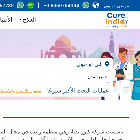
مرضى دوليون
+919650794394
857739
العلاج
الأطبا
:في او حول
: عمليات البحث الأكثر شيوعًا
تصميم الأسنان والابتسا
تأسست شركة كيورانديا، وهي منظمة رائدة في مجال السفر