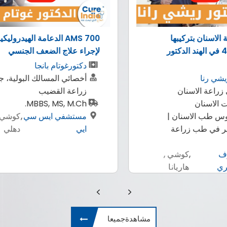
الروبوتية لزراعة الكبد من متبرع
المتخص
الكبد
العيون 
دكتور جيريراج بورا
طب
زراعة الأعضاء وزراعة الكبد
من
بكالوريوس الطب والجراحة
مت
(جامعة راجستان) ، ماجستير
بك
(جامعة راجستان) ، زمالة في
ما
زراعة الكبد (مستشفى
مس
إندرابراسثا أبولو ، دلهي)
للع
مستشفي
,
بنغالور ,
ارتيمس
دهلي
مشاهدةجميعا