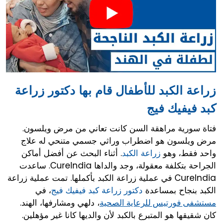
زراعة الكبد للأطفال قام بها دكتور زراعة
كبد فيفيك فيج
فتاة سورية مراهقة السن كانت تعاني من مرض ويلسون.
مرض ويلسون هو اضطراب وراثي جسمي متنحي له علاج
واحد فقط، وهو
زراعة الكبد
. أثناء البحث عن أفضل أماكن
الجراحة بتكلفة معقولة، وجد والداها CureIndia. ساعدت
CureIndia في عملية زراعة الكبد بأكملها. تمت عملية زراعة
الكبد بنجاح بمساعدة
دكتور زراعة كبد فيفيك فيج
، في
، دلهي ومشارفها، الهند.
مستشفى فورتيس للرعاية الصحية
كان شقيقها هو المتبرع بالكبد لأن والديها كانا غير مؤهلين.