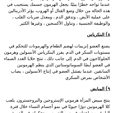
عندما تواجه خطرًا بيئيًا. يجعل الهرمون جسمك يستجيب في
هذه الحالة من خلال وضع القتال أو الهروب. يؤثر الأدرينالين
على عملية الأيض ، وتدفق الدم ، ومعدل ضربات القلب ،
والوظيفة الجنسية ، وتناول الأكسجين ، وغيرها الكثير
٨) البنكرياس
يصنع العضو إنزيمات لهضم الطعام والهرمونات للتحكم في
مستويات السكر في الدم. يفرز البنكرياس الأنسولين وهرمون
الجلوكاجون في الدم. إلى جانب ذلك ، تنتج خلايا الغدد الصماء
في العضو أيضًا السوماتوستاتين الذي ينظم الهرمونين
السابقين. عندما يفشل العضو في إنتاج الأنسولين ، يصاب
الأشخاص بمرض السكري
٩) المبايض
ينتج مبيض المرأة هرموني الإستروجين والبروجسترون. يلعب
كلا الهرمونين دورًا حيويًا في نمو أجسام النساء خلال فترة
البلوغ ، ويساعدان في نمو الثديين ، ويتحكمان في الدورة