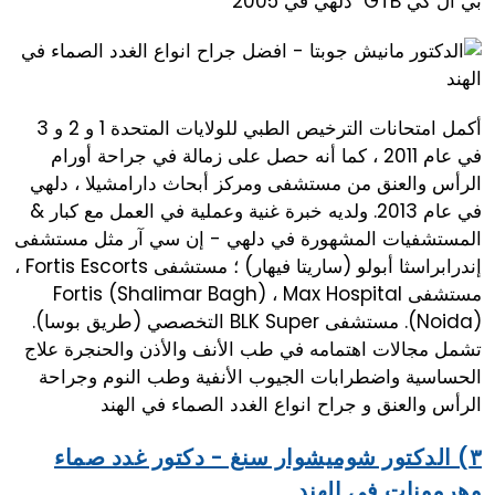
بي ال كي GTB دلهي في 2005
أكمل امتحانات الترخيص الطبي للولايات المتحدة 1 و 2 و 3
في عام 2011 ، كما أنه حصل على زمالة في جراحة أورام
الرأس والعنق من مستشفى ومركز أبحاث دارامشيلا ، دلهي
في عام 2013. ولديه خبرة غنية وعملية في العمل مع كبار &
المستشفيات المشهورة في دلهي - إن سي آر مثل مستشفى
إندرابراسثا أبولو (ساريتا فيهار) ؛ مستشفى Fortis Escorts ،
مستشفى Fortis (Shalimar Bagh) ، Max Hospital
(Noida). مستشفى BLK Super التخصصي (طريق بوسا).
تشمل مجالات اهتمامه في طب الأنف والأذن والحنجرة علاج
الحساسية واضطرابات الجيوب الأنفية وطب النوم وجراحة
الرأس والعنق و جراح انواع الغدد الصماء في الهند
٣) الدكتور شوميشوار سنغ - دكتور غدد صماء
وهرمونات في الهند