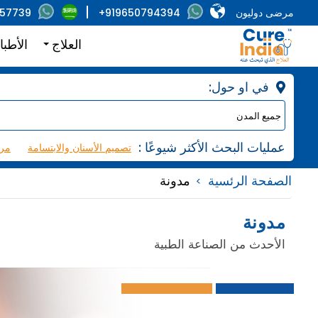
مرضى دوليون
+919650794394
857739
العلاج
الأطبا
:في او حول
: عمليات البحث الأكثر شيوعًا
تصميم الأسنان والابتسامة
مرك
الصفحة الرئسية
مدونة
مدونة
الأحدث من الصناعة الطبية