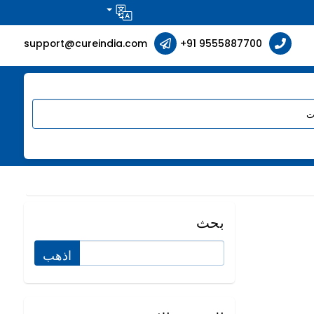
support@cureindia.com
+91 9555887700
بحث