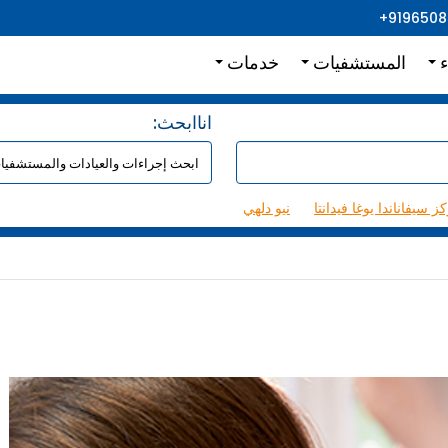
+919650
ء
المستشفيات
خدمات
:اناابحث
ز سيفاناندا يوغا فيدانتا
نيو دلهي