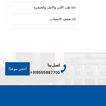
طب الأذن والانف والحنجرة
(6)
ضعف الانتصاب
(4)
اتصل بنا
احجز موعدًا
+919555887700