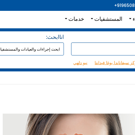
+919650
ء
المستشفيات
خدمات
:اناابحث
ز سيفاناندا يوغا فيدانتا
نيو دلهي