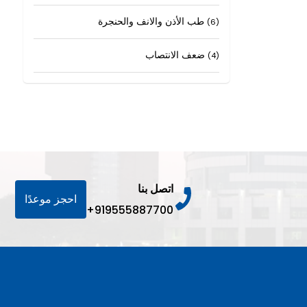
طب الأذن والانف والحنجرة
(6)
ضعف الانتصاب
(4)
اتصل بنا
احجز موعدًا
+919555887700