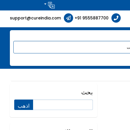
support@cureindia.com
+91 9555887700
بحث