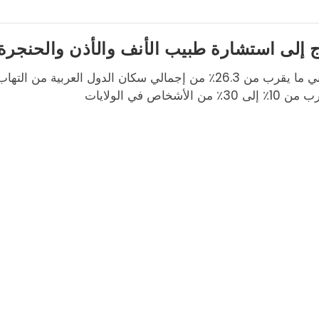
التهاب الجيوب الأنفية مشكلة شائعة في العالم. كل عام ، يعاني ما يقرب من 26.3٪ من إجمالي سكان الدول العر