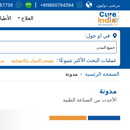
مرضى دوليون
+919650794394
857739
العلاج
الأطبا
:في او حول
: عمليات البحث الأكثر شيوعًا
تصميم الأسنان والابتسامة
مرك
الصفحة الرئسية
مدونة
مدونة
الأحدث من الصناعة الطبية