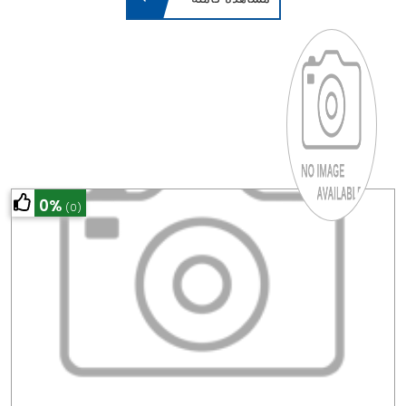
0%
(0)