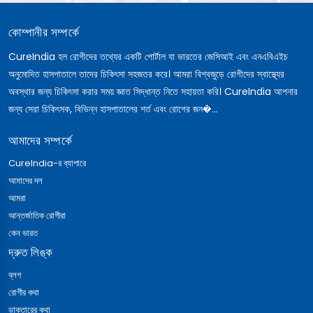
কোম্পানীর সম্পর্কে
CureIndia হল রোগীদের তথ্যের একটি পোর্টাল যা ভারতের জেসিআই এবং এনএবিএইচ
অনুমোদিত হাসপাতালে তাদের চিকিৎসা সহজতর করে। আমরা বিশ্বজুড়ে রোগীদের স্বাস্থ্যের
অবস্থার জন্য চিকিৎসা করার সময় জ্ঞাত সিদ্ধান্ত নিতে সহায়তা করি। CureIndia আপনার
জন্য সেরা চিকিৎসক, বিভিন্ন হাসপাতালের শর্ত এবং রোগের জন�...
আমাদের সম্পর্কে
CureIndia-র ব্যাপারে
আমাদের দল
আমরা
আন্তর্জাতিক রোগীরা
কেন ভারত
দ্রুত লিঙ্ক
ব্লগ
রোগীর কথা
ডাক্তারের কথা