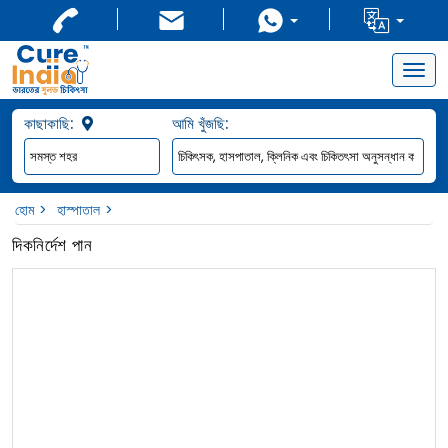
Togg
navig
কাছাকাছি:
আমি খুঁজছি:
হোম
হাস্পাতাল
দিকনির্দেশ পান